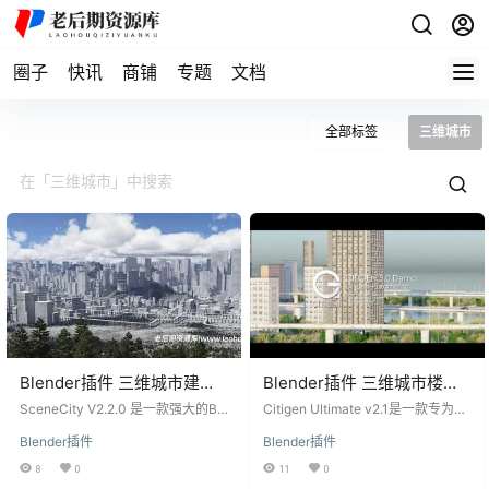
圈子
快讯
商铺
专题
文档
全部标签
三维城市
Blender插件 三维城市建筑
Blender插件 三维城市楼房
地形场景生成器 SceneCity
建筑交通生成器 Citigen
SceneCity V2.2.0 是一款强大的Ble
Citigen Ultimate v2.1是一款专为Bl
V2.2.0
nder插件，专为生成庞大的道路网
Ultimate v2.1
ender设计的插件，为用户提供了快
Blender插件
Blender插件
络和大量建筑而设计。它结合了程
速创建三维城市环境的解决方案。
序化和手工制作的元素，让用户轻
不再需要繁琐的HDRIs或为简单的无
8
0
11
0
松创建复杂而逼真的城市地形场
人机镜头设置动画摄像机。通过几