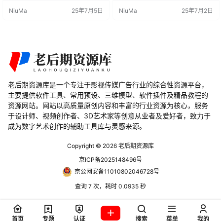
景。除了插件内置的资源，用户还
次点击，你可以轻松创建各种城市
NiuMa
25年7月5日
NiuMa
25年7月2日
可以灵活使用自己的模型。 主要特
场景，包括街道、交通灯、树木
点 生成大型道路网络： SceneCity
等，规模可大到你的硬件允许的范
允许用户轻松生成庞大的道路网
围。Citigen附带的默认城市道具在1
络，为城市场景提供合理的交通结
0到15英尺的距离看起来就像真的一
构。 批量放置建筑： 通过插件，用
样，足以满足无人机拍摄等场景需
户可以在场景中快速、大规模地放…
求，但你也可以将自己…
老后期资源库是一个专注于影视传媒广告行业的综合性资源平台，
主要提供软件工具、常用预设、三维模型、软件插件及精品教程的
资源网站。网站以高质量原创内容和丰富的行业资源为核心，服务
于设计师、视频创作者、3D艺术家等创意从业者及爱好者，致力于
成为数字艺术创作的辅助工具库与灵感来源。
Copyright © 2026
老后期资源库
京ICP备2025148496号
京公网安备11010802046728号
查询 7 次，耗时 0.0935 秒
首页
专题
认证
搜索
菜单
我的