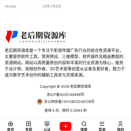
的了解。即使您对Blender有基本了
NiuMa
25年7月5日
解，Simply Cloth Pro 3.0也将成为
您快速设置和测试布料对象的强大
工具。 主要特点 快速创建： 通过选
择预设，您可以快速创建布料效
果，并根据需要进行快速调整…
老后期资源库是一个专注于影视传媒广告行业的综合性资源平台，
主要提供软件工具、常用预设、三维模型、软件插件及精品教程的
资源网站。网站以高质量原创内容和丰富的行业资源为核心，服务
于设计师、视频创作者、3D艺术家等创意从业者及爱好者，致力于
成为数字艺术创作的辅助工具库与灵感来源。
Copyright © 2026
老后期资源库
京ICP备2025148496号
京公网安备11010802046728号
查询 5 次，耗时 0.0944 秒
首页
专题
认证
搜索
菜单
我的