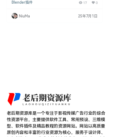
Blender插件
17
0
得更加高效。这款插件旨在通过保存帧范围、渲染相
机、视图层和输出路径，加速渲染管理和镜头设计。
同时，它也非常适合将单个时间轴动画拆分为游戏动
NiuMa
25年7月1日
画和多摄像机渲染设置。对于前期制作和独立创作者
来说，这是一个理想的工具。 主要特点： 渲染管理
加速： 快速保存和加载渲染设置，提高工作效率。 …
老后期资源库是一个专注于影视传媒广告行业的综合
性资源平台，主要提供软件工具、常用预设、三维模
型、软件插件及精品教程的资源网站。网站以高质量
原创内容和丰富的行业资源为核心，服务于设计师、