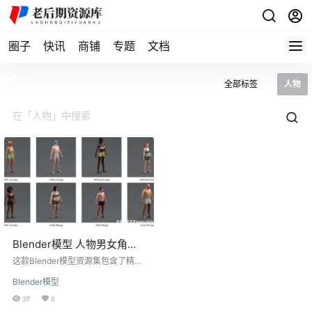
圈子
快讯
商铺
专题
文档
全部标签
人物
Blender模型 人物男女角色
站立站姿模型素材带骨骼绑
这款Blender模型资源集包含了精心
定
设计的男女角色模型，它们以站立
Blender模型
站姿的姿态呈现，展现了出色的艺
术细节和质感。每个模型都配备了
37
0
已经绑定好的骨骼系统，确保在动