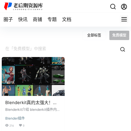
圈子
快讯
商铺
专题
文档
全部标签
免费模型
Blenderkit真的太强大！
2W+免费模型 材质 HDR 随
Blenderkit介绍 blenderkit插件内包
便用！
含了模型、材质、场景、HDR、笔
Blender插件
刷等有许多免费的内容，对于普通
人来说，也基本上够用。 Blenderki
216
0
t安装教程 01.打开blender转到首选