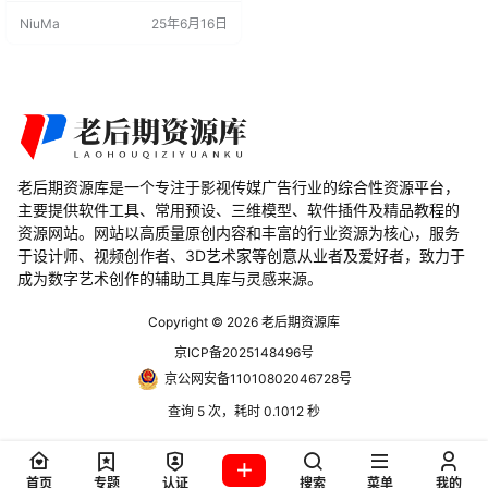
项，然后打开add-ons。02.单击安
NiuMa
25年6月16日
装并在下载文件夹中找到blenderkit
-v3.5.1.230222.zip。03.BlenderKi
t 将出现在附加组件列表中。单击复
选框以启用 Blen…
老后期资源库是一个专注于影视传媒广告行业的综合性资源平台，
主要提供软件工具、常用预设、三维模型、软件插件及精品教程的
资源网站。网站以高质量原创内容和丰富的行业资源为核心，服务
于设计师、视频创作者、3D艺术家等创意从业者及爱好者，致力于
成为数字艺术创作的辅助工具库与灵感来源。
Copyright © 2026
老后期资源库
京ICP备2025148496号
京公网安备11010802046728号
查询 5 次，耗时 0.1012 秒
首页
专题
认证
搜索
菜单
我的