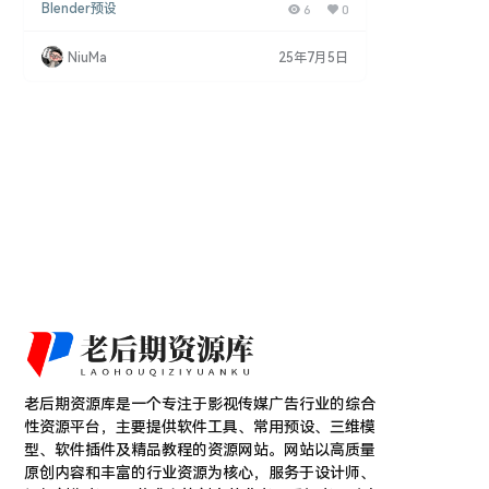
Blender预设
6
0
情。 项目特色： 冬季主题场景： Sticks & Snow 提
供了一个可爱的冬季场景，展现了小孩快乐地堆雪人
的瞬间。这个预设将为您的Blender项目注入温暖和
NiuMa
25年7月5日
趣味。 艺术项目分享： 我将项目文件免费分享，让
更多人可以使用和学习。这是我对Blender社区的一
份小小贡献，感谢…
老后期资源库是一个专注于影视传媒广告行业的综合
性资源平台，主要提供软件工具、常用预设、三维模
型、软件插件及精品教程的资源网站。网站以高质量
原创内容和丰富的行业资源为核心，服务于设计师、