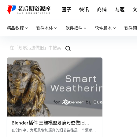
圈子
快讯
商铺
专题
精品教程
软件本体
软件插件
软件脚本
软件预
Blender插件 三维模型划痕污迹做旧
Smart Weathering v2.1.0
在创作中，为场景增加逼真的细节往往是一个繁琐而
耗时的任务。而现在，有了“Smart Weathering”，