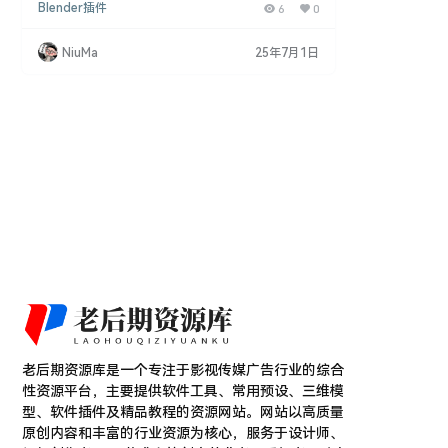
Blender插件
6
0
您可以在Blender场景中轻松为已完成的着色器添加
风化效果，为渲染增加那些使画面更加真实的瑕疵。
这是一款直观、紧凑、功能强大且多才多艺的解决方
NiuMa
25年7月1日
案，内置了最常见的风化效果，让您可以更专注于项
目的艺术层面，同时节省大量时间。 主要特点： 智
能细节： “Smart Weathering”通过添加…
老后期资源库是一个专注于影视传媒广告行业的综合
性资源平台，主要提供软件工具、常用预设、三维模
型、软件插件及精品教程的资源网站。网站以高质量
原创内容和丰富的行业资源为核心，服务于设计师、