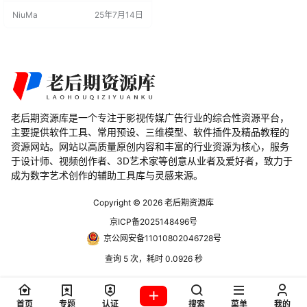
这个插件提供了额外的方式来填充
NiuMa
25年7月14日
头发股，例如，它利用Blender的新
头发系统来雕刻、种植头发，直接
绘制贝塞尔曲线头发，以及从旧的
粒子头发转换而来。同时，只需点
击按钮即可处理倒角和锥度配置文
件。曲线操作也变得更加简单，配
备…
老后期资源库是一个专注于影视传媒广告行业的综合性资源平台，
主要提供软件工具、常用预设、三维模型、软件插件及精品教程的
资源网站。网站以高质量原创内容和丰富的行业资源为核心，服务
于设计师、视频创作者、3D艺术家等创意从业者及爱好者，致力于
成为数字艺术创作的辅助工具库与灵感来源。
Copyright © 2026
老后期资源库
京ICP备2025148496号
京公网安备11010802046728号
查询 5 次，耗时 0.0926 秒
首页
专题
认证
搜索
菜单
我的