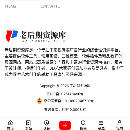
染结果进行控制。 主要特点： ID渲
NiuMa
25年7月11日
染通道： 可以轻松获取对象的ID渲
染通道，方便后期制作中的分层处
理。 选定对象蒙版渲染： 支持对选
定对象进行蒙版渲染，实现更精细
的渲染控制。 类似Corona Rende…
老后期资源库是一个专注于影视传媒广告行业的综合性资源平台，
主要提供软件工具、常用预设、三维模型、软件插件及精品教程的
资源网站。网站以高质量原创内容和丰富的行业资源为核心，服务
于设计师、视频创作者、3D艺术家等创意从业者及爱好者，致力于
成为数字艺术创作的辅助工具库与灵感来源。
Copyright © 2026
老后期资源库
京ICP备2025148496号
京公网安备11010802046728号
查询 5 次，耗时 0.0903 秒
首页
专题
认证
搜索
菜单
我的