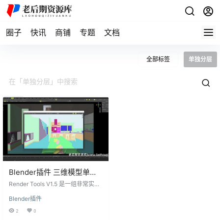
圈子
快讯
商铺
专题
文档
全部标签
单独分层
Blender插件 三维模型单独
分层通道渲染工具 Render
Render Tools V1.5 是一组非常实用
Tools V1.5
的工具，为Blender用户提供了ID渲
Blender插件
染通道和选定对象的蒙版渲染功
能。类似于Corona Render和Vray
2
0
中的功能，可以在后期处理中对渲