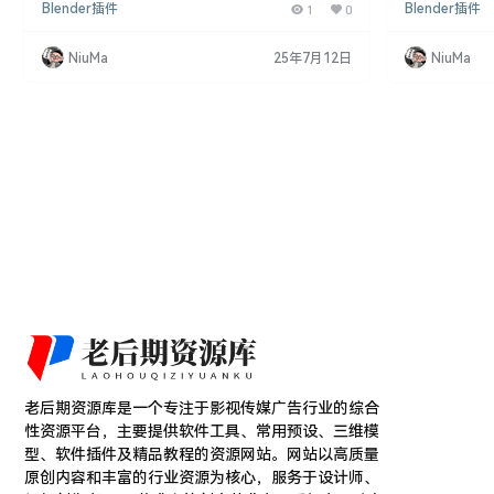
Blender插件
1
0
Blender插件
线条边框效果，无需繁琐的参数调整。本文将介绍该
式，无需调整复杂的
插件的特点、功能以及适用版本。 Hand Drawn Line
rator V2.
Generator V2.6是一款为Blender开发的插件，它基
助用户快速生
NiuMa
25年7月12日
NiuMa
于Freestyle技术，使用户能够轻松生成卡通手绘线
是该插件的主要
条边框效果，而无需调整复杂的数值。以下是该插…
成： Hand Dra
老后期资源库是一个专注于影视传媒广告行业的综合
性资源平台，主要提供软件工具、常用预设、三维模
型、软件插件及精品教程的资源网站。网站以高质量
原创内容和丰富的行业资源为核心，服务于设计师、