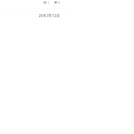
1
0
数值。 Hand Drawn Line Gene
4是一款针对Blender开发的插件，旨在帮
成卡通风格的手绘线条边框效果。以下
25年7月12日
特点和功能： 主要特点： 一键生
wn Line Generat…