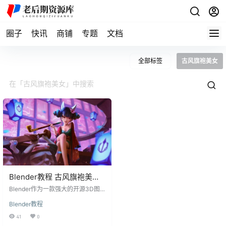
圈子
快讯
商铺
专题
文档
全部标签
古风旗袍美女
Blender教程 古风旗袍美女
古风3D狐狸角色动画 附源文
Blender作为一款强大的开源3D图
件
形创作套件，其功能涵盖了建模、
Blender教程
动画、渲染、后期处理等多个方
面。而国风3D狐狸角色作为近年来
41
0
备受欢迎的动画形象，其独特的魅