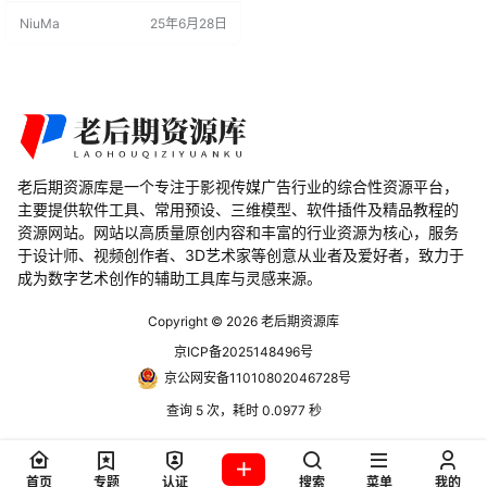
力和细腻的毛发质感深受大众喜
NiuMa
25年6月28日
爱。通过本教程的学习，你将逐步
掌握如何使用Blender打造出栩栩如
生的国风3D狐狸角色动画。 前期准
备与基础设置 在开始前，你需要确
保已经安装了Blender并熟悉其基本
操作。同时，为了更好地进行动画
制作，推荐使…
老后期资源库是一个专注于影视传媒广告行业的综合性资源平台，
主要提供软件工具、常用预设、三维模型、软件插件及精品教程的
资源网站。网站以高质量原创内容和丰富的行业资源为核心，服务
于设计师、视频创作者、3D艺术家等创意从业者及爱好者，致力于
成为数字艺术创作的辅助工具库与灵感来源。
Copyright © 2026
老后期资源库
京ICP备2025148496号
京公网安备11010802046728号
查询 5 次，耗时 0.0977 秒
首页
专题
认证
搜索
菜单
我的