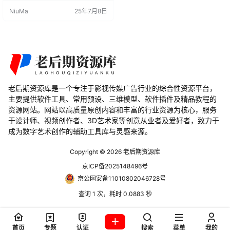
器： 这个插件让您可以一次性为多
NiuMa
25年7月8日
个对象添加修改器，无需逐个操
作，节省了大量的时间和精力。 自
动同步功能： 当您为多个对象添加
修改器时，该插件会自动使用驱动
程序将所有修改器同步，确保它们
在不同对象之间保持一致。 提…
老后期资源库是一个专注于影视传媒广告行业的综合性资源平台，
主要提供软件工具、常用预设、三维模型、软件插件及精品教程的
资源网站。网站以高质量原创内容和丰富的行业资源为核心，服务
于设计师、视频创作者、3D艺术家等创意从业者及爱好者，致力于
成为数字艺术创作的辅助工具库与灵感来源。
Copyright © 2026
老后期资源库
京ICP备2025148496号
京公网安备11010802046728号
查询 1 次，耗时 0.0883 秒
首页
专题
认证
搜索
菜单
我的