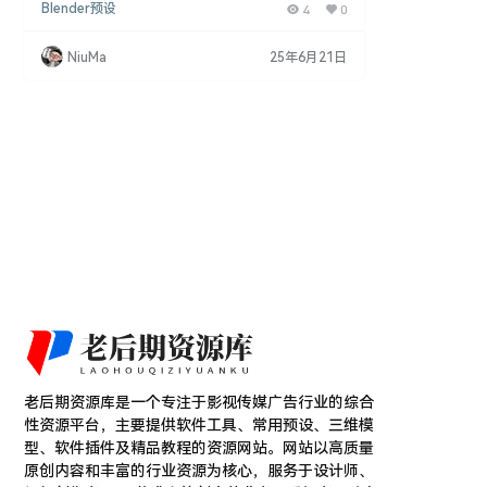
Blender预设
4
0
题材的3D场景。 Blender介绍 该模型包提供了: 多种
防御工事建筑模型 高科技武器和设施模型 工业风格
油罐和障碍模型 逃生舱等细节模型 4K贴图材质资源
NiuMa
25年6月21日
使用该资源包,用户可以便捷地建立起极简未来主义风
格的军事基地场景。无论是外星球环境还是废墟后世
界,它都可以提供完整的模型支…
老后期资源库是一个专注于影视传媒广告行业的综合
性资源平台，主要提供软件工具、常用预设、三维模
型、软件插件及精品教程的资源网站。网站以高质量
原创内容和丰富的行业资源为核心，服务于设计师、