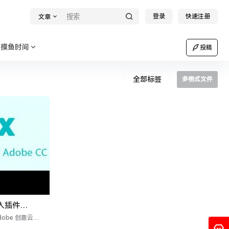
登录
快速注册
文章
摸鱼时间
投稿
全部标签
多格式文件
入插件
 Adobe 创意云应
ts 和 Media E