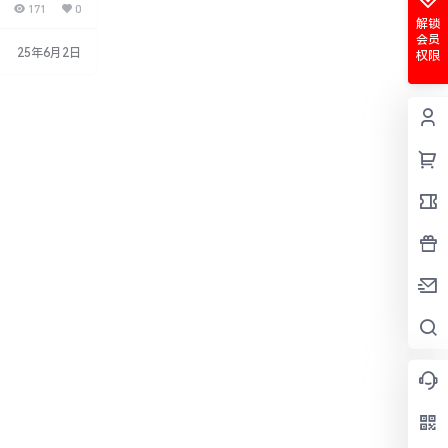
171
0
件。它支持广泛的
解锁
导入多种类型的
会员
编辑和后期制作
25年6月2日
权限
格式和编码：兼
、…