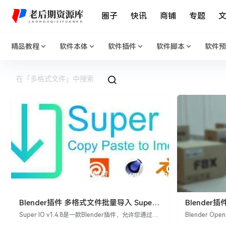
圈子
快讯
商铺
专题
精品教程
软件本体
软件插件
软件脚本
软件预
Blender插件 多格式文件批量导入 Super
Blende
IO v1.4.8
件Open impo
Super IO v1.4.8是一款Blender插件，允许您通过复
Blender O
制和粘贴来批量导入或导出多种格式的文件。目前，
览并导入所需文