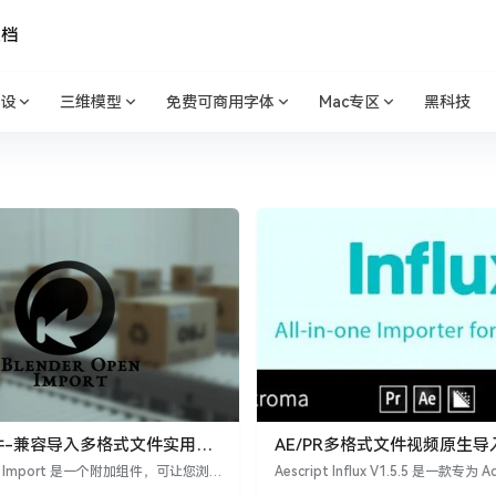
文档
设
三维模型
免费可商用字体
Mac专区
黑科技
r插件-兼容导入多格式文件实用插
AE/PR多格式文件视频原生导
rt V1.1.0
Aescript Influx
pen Import 是一个附加组件，可让您浏
Aescript Influx V1.5.5 是一款专为
件 – 无需额外步骤！使用附加组件，
用程序（Premiere Pro、After Effec