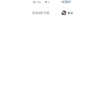
205
0
AE插件
导入的文件是什么文件类型，从而节省
ncoder）设计的一站式原生导入插
 支持的类型 当前版本的 Blender O
文件格式和编码，能够帮助用户快速
 支持 FBX、GLB、GLTF、OBJ、MT
视频和音频文件，极大地提升了视频
25年6月15日
樂依
、ABC、PLY、STL、BVH、SVG、P
的效率。 AE/PR功能特点 支持多种
EG、TIFF、VDB、USD、U…
容 MKV、WebM、FLV、OGV、BIK