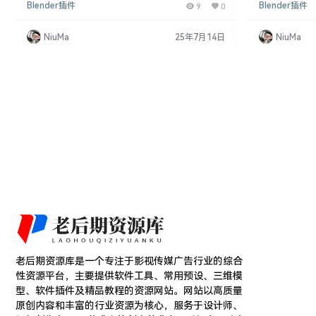
Blender插件
9
0
Blender插件
在Blender中无法通过拖放方式导入模型，但通过这
您无需检查要
款插件，您可以轻松地在文件资源管理器中复制您的
时间。 插件介绍
模型/图像，然后通过单击或快捷键在Blender中粘
pen Import
NiuMa
25年7月14日
NiuMa
贴，从而提高了导入和导出Blender文件/模型/图片
L、X3D、WRL
的效率。 支持软件版本： Blender 2.8或更高版 Sup
NG、JPG、JP
er I…
老后期资源库是一个专注于影视传媒广告行业的综合
性资源平台，主要提供软件工具、常用预设、三维模
型、软件插件及精品教程的资源网站。网站以高质量
原创内容和丰富的行业资源为核心，服务于设计师、