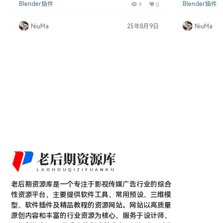
Blender插件
9
0
Blender插件
的概念，能够使你的N Panel即使有数百个插件也能
户整理插件和
保持干净整洁。随着插件数量的增加，Blender侧边
境，无论是进
栏变得越来越拥挤，难以快速访问相应的插件。N Pa
计，都能让工作流
NiuMa
25年8月9日
NiuMa
nel Sub Tabs通过分类和在每个类别顶部添加子标签
面定制：用户
来解决这个问题，提供了一个易于管理和组织设置的
界面。 插件
用户界面。 B…
的混乱。 多版
老后期资源库是一个专注于影视传媒广告行业的综合
性资源平台，主要提供软件工具、常用预设、三维模
型、软件插件及精品教程的资源网站。网站以高质量
原创内容和丰富的行业资源为核心，服务于设计师、