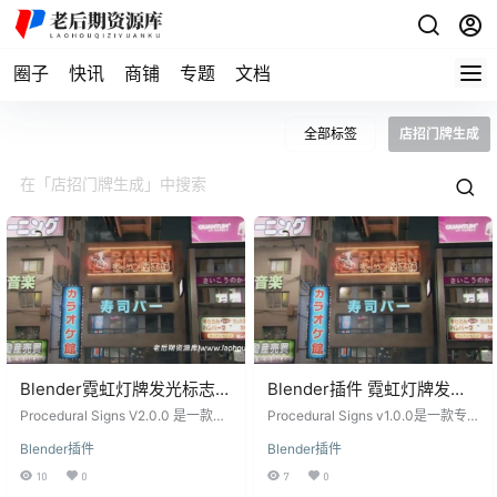
圈子
快讯
商铺
专题
文档
全部标签
店招门牌生成
Blender霓虹灯牌发光标志店
Blender插件 霓虹灯牌发光
招门牌生成器插件
标志店招门牌生成器
Procedural Signs V2.0.0 是一款强
Procedural Signs v1.0.0是一款专
Procedural Signs
大的 Blender 插件，专为生成霓虹
Procedural Signs v1.0.0
业的Blender插件，为用户提供了霓
Blender插件
Blender插件
灯广告牌而设计。该插件提供了一
虹灯牌发光标志店招门牌生成的全
V2.0.0+预设包
套独特且多样化的工具，能够为您
新体验。这一独特而多样的工具
10
0
7
0
的场景添加令人难以置信的深度和
包，让您可以在城市街景、繁华商