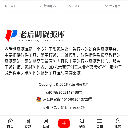
细节，无论是城市街道、繁华商业
业区或数字平台等场景中为您的设
NiuMa
25年8月29日
NiuMa
25年7月2日
区还是数字平台，都能轻松实现。
计增添令人瞩目的深度和细节。 主
核心功能 程序化生成：通过程序化
要特性： 霓虹灯效果： 独特而逼真
方法生成霓虹灯广告牌，轻松调整
的霓虹灯效果，为您的场景增色不
样式和细节。 多样化工具：提供多
少。 全面支持： 兼容Blender 3.6和
种工具和预设，满足不同场景下的
4.0版本，确保用户在不同版本中的
设计需求。 高兼容性：支持 …
顺畅使用。 多…
老后期资源库是一个专注于影视传媒广告行业的综合性资源平台，
主要提供软件工具、常用预设、三维模型、软件插件及精品教程的
资源网站。网站以高质量原创内容和丰富的行业资源为核心，服务
于设计师、视频创作者、3D艺术家等创意从业者及爱好者，致力于
成为数字艺术创作的辅助工具库与灵感来源。
Copyright © 2026
老后期资源库
京ICP备2025148496号
京公网安备11010802046728号
查询 7 次，耗时 0.0938 秒
首页
专题
认证
搜索
菜单
我的