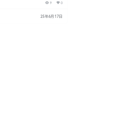
9
0
满足许多资产管理需求,包括快速存储
。 Blender插件介绍 它的主要功能
速建模:可以快速插入和减去现有对象以创建
25年6月17日
elerator模型创建流程。 2. 组装模
一样组装各个部件,快速创建复杂的模