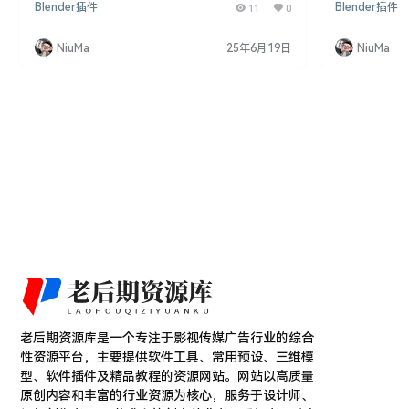
Blender插件
11
0
Blender插件
主要特点: • 使用插件(Inserts)快速添加或修改模
硬表面模型,并
型。 • 使用 Blender 修饰符实现。 • 可以插入单独
和应用材料的能力
的对象或插入集合。 • 支持在现有对象上切割插入。
有: 1. 快
NiuMa
25年6月19日
NiuMa
• 支持存储和应用材质。 • 可高效创建和探索新设
新设计,大大acc
计。 • 支持Blender 2.83及更新版本。…
型:可以像拼图
型…
老后期资源库是一个专注于影视传媒广告行业的综合
性资源平台，主要提供软件工具、常用预设、三维模
型、软件插件及精品教程的资源网站。网站以高质量
原创内容和丰富的行业资源为核心，服务于设计师、