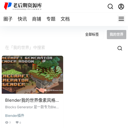
圈子
快讯
商铺
专题
文档
全部标签
我的世界
Blender我的世界像素风格生
成器插件 Blocks Generator
Blocks Generator 是一款专为Blen
der设计的插件，能够将任何对象转
Blender插件
换为《我的世界》风格的方块。该
插件提供了自定义方块大小和分辨
7
0
率控制、从材质或纹理中采样颜色