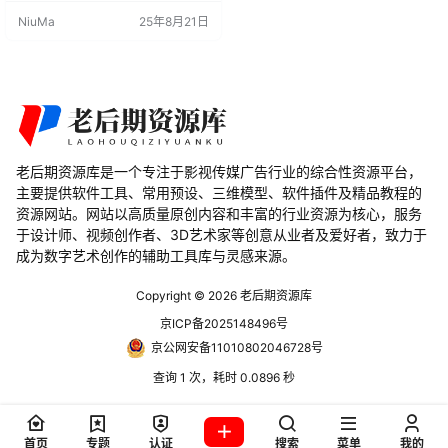
的功能，并且采用非破坏性工作流
NiuMa
25年8月21日
程，支持修改器。它适用于角色、
道具、地形等多种对象，非常适合
风格化的渲染、体素艺术或《我的
世界》风格的混合创作。 功能特点
对象转换：将任何Blender对象转换
为《我的世界》风格的方块。 自
定…
老后期资源库是一个专注于影视传媒广告行业的综合性资源平台，
主要提供软件工具、常用预设、三维模型、软件插件及精品教程的
资源网站。网站以高质量原创内容和丰富的行业资源为核心，服务
于设计师、视频创作者、3D艺术家等创意从业者及爱好者，致力于
成为数字艺术创作的辅助工具库与灵感来源。
Copyright © 2026
老后期资源库
京ICP备2025148496号
京公网安备11010802046728号
查询 1 次，耗时 0.0896 秒
首页
专题
认证
搜索
菜单
我的