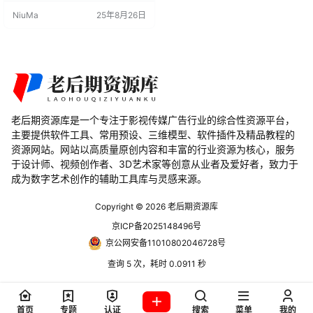
以选择所有面进行重新拓扑，提升
NiuMa
25年8月26日
建模效率和模型质量。 支持的Blend
er版本 2.83-4.4 安装步骤 Blender
4 及低版本 打开 Blender，点击顶
部菜单栏的“编辑(Edit)”-“偏好设置
(Pr…
老后期资源库是一个专注于影视传媒广告行业的综合性资源平台，
主要提供软件工具、常用预设、三维模型、软件插件及精品教程的
资源网站。网站以高质量原创内容和丰富的行业资源为核心，服务
于设计师、视频创作者、3D艺术家等创意从业者及爱好者，致力于
成为数字艺术创作的辅助工具库与灵感来源。
Copyright © 2026
老后期资源库
京ICP备2025148496号
京公网安备11010802046728号
查询 5 次，耗时 0.0911 秒
首页
专题
认证
搜索
菜单
我的