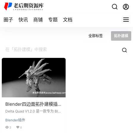
圈子
快讯
商铺
专题
文档
全部标签
拓扑建模
Blender四边面拓扑建模插件
Delta Quad V1.2.0正式版
Delta Quad V1.2.0 是一款专为 Blen
der 设计的四边面拓扑插件，用于快
Blender插件
速重新拓扑选中的面。该插件支持
从单个 Ngon 面到整个网格部分的
3
0
重新拓扑，操作简单高效。用户可