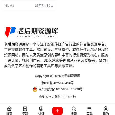
带的挤出工具。 Blender插件特点
NiuMa
25年7月30日
灵活性：提供比Blender原生挤出工
具更灵活的操作方式。 可靠性：旨
在提供更加可靠的挤出建模体验。
专用性：作为一个单一功能的插
件，专注于提供最佳的挤出建模解
决方案。 技术规格 插件版本…
老后期资源库是一个专注于影视传媒广告行业的综合性资源平台，
主要提供软件工具、常用预设、三维模型、软件插件及精品教程的
资源网站。网站以高质量原创内容和丰富的行业资源为核心，服务
于设计师、视频创作者、3D艺术家等创意从业者及爱好者，致力于
成为数字艺术创作的辅助工具库与灵感来源。
Copyright © 2026
老后期资源库
京ICP备2025148496号
京公网安备11010802046728号
查询 5 次，耗时 0.0905 秒
首页
专题
认证
搜索
菜单
我的