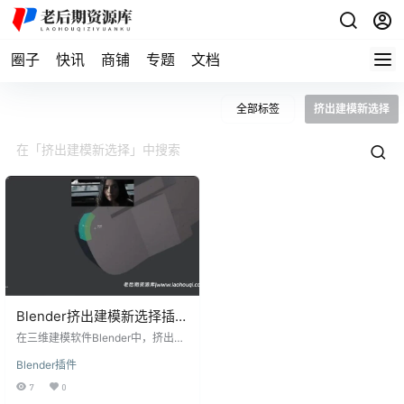
圈子
快讯
商铺
专题
文档
全部标签
挤出建模新选择
Blender挤出建模新选择插
件：PUNCHit V1.2
在三维建模软件Blender中，挤出建
模是一种常见的技术，用于创建具
Blender插件
有厚度的模型。PUNCHit插件以其
灵活性和便利性，为这一过程带来
7
0
了革命性的改进，超越了Blender自