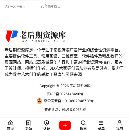
sitions 脚本可能会满足您的需求。
As you wish
25年6月12日
这些预设包括各种时尚动画效果，
可以用于提升您的视频制作。 主要
特点： 多种转场效果： 这个脚本提
供了各种转场效果，包括无缝转
场、信号损坏毛刺、摄像机动画、
聚焦扭曲冲击、图形、笔刷水墨、
切割、玻璃、模糊等…
老后期资源库是一个专注于影视传媒广告行业的综合性资源平台，
主要提供软件工具、常用预设、三维模型、软件插件及精品教程的
资源网站。网站以高质量原创内容和丰富的行业资源为核心，服务
于设计师、视频创作者、3D艺术家等创意从业者及爱好者，致力于
成为数字艺术创作的辅助工具库与灵感来源。
Copyright © 2026
老后期资源库
京ICP备2025148496号
京公网安备11010802046728号
查询 5 次，耗时 0.0967 秒
首页
专题
认证
搜索
菜单
我的