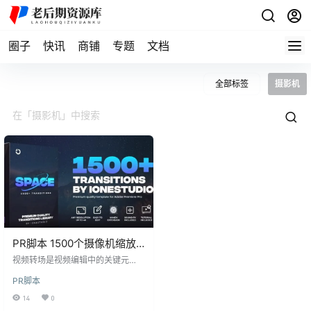
圈子
快讯
商铺
专题
文档
全部标签
摄影机
PR脚本 1500个摄像机缩放
模糊冲击故障切割水墨笔刷
视频转场是视频编辑中的关键元
图形无缝视频转场预设
素，用于使内容更吸引人并平滑过
PR脚本
渡。如果您正在寻找一套多样化且
Transitions
适用于各种视频风格的转场过渡，
14
0
那么这套包含1500多个预设的 Tran