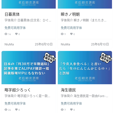
日暮黑体
瞬きノ明朝
字体简介 日暮黑体(日文名：ひぐれ
字体简介 瞬きノ明朝（またたきの
ゴシック)是一款基于日本免费字体
みんちょう）是一款文字在锯齿上
免费可商用字体
免费可商用字体
Zen角黑体进行水墨化处理的免费商
摇晃的有冲击力的免费可商用字
用字体。由于该字体是只进行了自
体。非常适合标题标志的设计。 字
14
0
9
0
动处理的字体，所以有一部分字不
数有8000字以上，可以放心使用。
能很好地处理，请大家谅解。 安装
安装后在PS、AI、word等软件中若
NiuMa
25年6月10日
NiuMa
25年6月10日
后在PS、AI、word等软件中若找不
找不到该字体，可搜索名字「瞬き
到该字体，可搜索名字「Higure Go
ノ明朝」，字体安装方法与常见问
thic」，字体安装方法与常见问题：
题：点击查看 版权许可 根据作者发
点击查看 版权许可 根据作者发布字
布字体页面的声明，这款字体完全
体页面的声明，这款字体完全免费
免费公开，个人和企业都可以免费
公开，个人和企业都可以免费使用…
使用本款字体，包含商业用途，但
禁止用于违法用途。 …
略字超少ろっく
海生德民
字体简介 略字超少ろっく是一款以
字体简介 海生德民是一款由Font-K
字体工作的摇滚乐为基础，将一部
ai设计复古的免费可商用衬线体。
免费可商用字体
免费可商用字体
分汉字缩写的免费可商用字体。 安
安装后在PS、AI、word等软件中若
装后在PS、AI、word等软件中若找
找不到该字体，可搜索名字「Kaisei
24
0
7
0
不到该字体，可搜索名字「略字超
Tokumin」，字体安装方法与常见