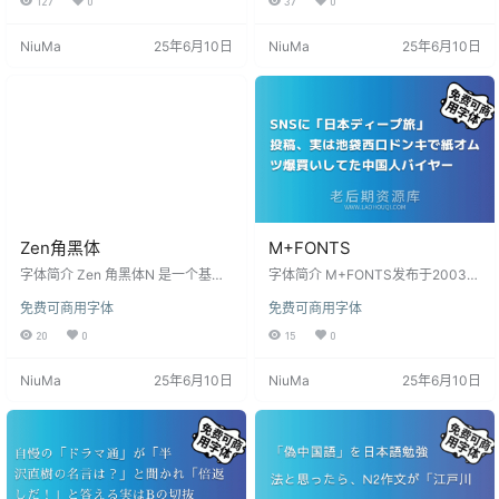
127
0
37
0
体已被修改，使其看起来与 Ui 大小
S 1 级汉字 2965 和 2 级汉字 339
相同。 平假名、片假名、字母数字
0！它还支持打印标准字体 1022 个
NiuMa
25年6月10日
NiuMa
25年6月10日
字符、一些符号、汉字（第一级 +
字符。 美丽的欧洲语言和全面的多
第二级部分 + α 3459 个字符）记录
语言支持。支持多种使用拉丁文和
了 4211 个字符 安装后在PS、AI、
西里尔文的语言。 独特的字符间距
word等软件中若找不到该字体，可
调整，即使在没有字距调整功能的
搜索名字「バナナスリップplus」，
游戏开发环境中，也能实现自然美
字体安装方法与常见…
观的欧…
Zen角黑体
M+FONTS
字体简介 Zen 角黑体N 是一个基本
字体简介 M+FONTS发布于2003
的日本 san serif（哥特式）家族。
年，至今已经历18年。而今，M+F
免费可商用字体
免费可商用字体
使用此字体，无需任何专业的详细
ONTS发布M+2版本，并新增了可
安排，即可表达精细的排版。 由于
变字形，并把字体以OFL授权释出。
20
0
15
0
独特而简单的设计，它自然具有很
M+FONTS已经将其开发环境迁移
高的易读性。 易于使用和阅读。 Ze
到GitHub。OSDN上没有新的更
NiuMa
25年6月10日
NiuMa
25年6月10日
n 角黑体A 是一个古典又简单又时尚
新。旧的信息和字体文件可以在下
的无衬线字体家族。 由于正统的字
面的“OSDN”链接中找到，但也请参
体设计，清晰易读。 非常适合各种
阅新的“GitHub”版本。 M PLUS 1/2
用途，从标题到文本，甚至标题。
是无衬线字体，从细到黑有 9 个粗
安装后在PS、AI、word等软件中若
细，支持 GF Latin Plus…
找不到该字体，可搜索…