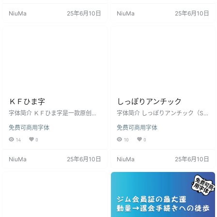
少ろっく」，字体安装方法与常见
问题：点击查看 版权许可 根据作者
NiuMa
25年6月10日
NiuMa
25年6月10日
问题：点击查看 版权许可 根据作者
发布字体页面的声明，这款字体完
发布字体页面的声明，这款字体完
全免费公开，个人和企业都可以免
全免费公开，个人和企业都可以免
费使用本款字体，包含商业用途，
费使用本款字体，包含商业用途，
但禁止用于违法用途。 字体授权小
但禁止用于违法用途。 字体授权小
提示：海生德民采用SIL Open Font
提示：略字超少ろっく采用SIL Ope
Licens…
n Font …
ＫＦひま字
しっぽりアンチック
字体简介 ＫＦひま字是一款原创日
字体简介 しっぽりアンチック（Shi
语字体是Windows和Macintosh都
ppori Antique）是一款以大正时代
免费可商用字体
免费可商用字体
能使用的免费可商用字体，横写·纵
的筑地体为基础制作，将肉粗、粘
写对应的OpenType字体。请用温暖
性的假名和源石哥特的汉字组合而
14
0
10
0
的手写触摸的字体写信，制作名字
成的，是最适合漫画、漫画台词和
贴纸，试着缓和电脑画面。 可输入
图画书句子的免费可商用字体。为
NiuMa
25年6月10日
NiuMa
25年6月10日
的字符英数/平假名/片假名/JIS第一
了让制作同人志、漫画、漫画和图
水准汉字/JIS第二水准汉字的一部
画书的人，尽量不受限制地使用以
分/记号/希腊文字/俄罗斯文字/格线
传统铅字为基础的有笔文字感的正
片段/圈起来英数字/阿拉伯数字/单
统派反式体而制作的。ver在2.00
位记号/省略文字/圈文字/年号/数学
中，添加了浊音假名，添加了基本A
记号（OS、应…
SCII+Laten-1个字，汉字收录了S…