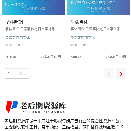
早蕨明朝
早蕨黑体
字体简介 早蕨字体是日本字体系
字体简介 早蕨字体是日本字体系
列，由两种字体组成，黑体和明
列，由两种字体组成，黑体和明
免费可商用字体
免费可商用字体
朝。早蕨黑体是一种“日本黑体”字
朝。早蕨黑体是一种“日本黑体”字
体，类似于无衬线字体。早蕨明朝
体，类似于无衬线字体。早蕨明朝
14
0
10
0
是一种“明朝”字体。“明朝”意为明代
是一种“明朝”字体。“明朝”意为明代
字体，在日本用作衬线字体。 早蕨
字体，在日本用作衬线字体。 早蕨
NiuMa
25年6月10日
NiuMa
25年6月10日
黑体（さわらび ゴシックが ）和 早
黑体（さわらび ゴシックが ）和 早
蕨明朝(さわらび明朝が) 是正常的普
蕨明朝(さわらび明朝が) 是正常的普
通字体，没有什么显着的特点。但
通字体，没有什么显着的特点。但
可以说，如果与已经作为免费日语
可以说，如果与已经作为免费日语
❮
❯
/
3 页
字体流行起来的VL Gothic和M+ FO
字体流行起来的VL Gothic和M+ FO
NTS相比，他们的设计理念可能有
NTS相比，他们的设计理念可能有
点传…
点传…
老后期资源库是一个专注于影视传媒广告行业的综合性资源平台，
主要提供软件工具、常用预设、三维模型、软件插件及精品教程的