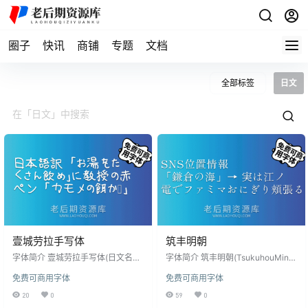
圈子
快讯
商铺
专题
文档
全部标签
日文
壹城劳拉手写体
筑丰明朝
字体简介 壹城劳拉手写体(日文名：
字体简介 筑丰明朝(TsukuhouMinc
壱城ラウラフォント)。这是一款字
ho)是一款以筑地五号系传统的面向
免费可商用字体
免费可商用字体
体包含基本拉丁文字/平假名/片假
正文的明朝体而制作的免费可商用
名/JIS汉字水准的字体，还有一部分
字体。在保留传统部分的同时，通
20
0
59
0
西里尔文字之类的。 “壹城劳拉手写
过改变一部分假名的脉络，更加强