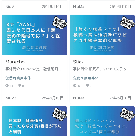
体”是自由字体，但是作者没有放弃
调了笔的动作和柔软。也有独特的
NiuMa
25年6月10日
NiuMa
25年6月10日
著作权。请不要改造、再分发。这
字形，不仅仅是正文，标题和标题
款字体可以商用使用。 使用该款字
也使用也能吸引眼球。汉字和欧文
体虽然不需要特别的许可，但是如
是从“ZEN老字号明朝Regular”借用
果您能向作者报告你使用过的话作
的。再详细一点的说明从这里开
者会很高兴的。 另外，如因使用该
始。 安装后在PS、AI、word等软件
字体产生相关的纠纷等字体作者概
中若找不到该字体，可搜索名字
不负责。如果文字…
「築…
Murecho
Stick
字体简介 Murecho是一款低笔画对
字体简介 如其名，Stick（ステッ
比度、扁平终端哥特式（“无衬线”）
キ）是一款采用直线设计，营造出
免费可商用字体
免费可商用字体
免费可商用日文字体，专为日本的
可爱俏皮的感觉的免费可商用字
文本设置而设计。它涵盖平假名、
体。田园氛围也使这种字体在纸质
18
0
16
0
片假名和汉字（JOYO+）。它还支
媒介和数字内容中具有广泛的用
持拉丁文、西里尔文和希腊文。 安
途。 安装后在PS、AI、word等软件
NiuMa
25年6月10日
NiuMa
25年6月10日
装后在PS、AI、word等软件中若找
中若找不到该字体，可搜索名字「S
不到该字体，可搜索名字「Murech
tick」，字体安装方法与常见问题：
o」，字体安装方法与常见问题：点
点击查看 版权许可 根据作者发布字
击查看 版权许可 根据作者发布字体
体页面的声明，这款字体完全免费
页面的声明，这款字体完全免费公
公开，个人和企业都可以免费使用
开，个人和企业都可以免费使用本
本款字体，包含商业用途，但禁止
款…
用于违法用途。 …