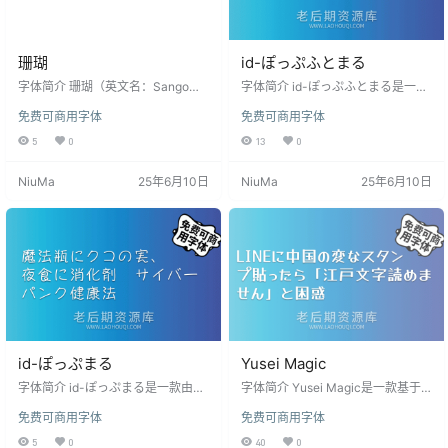
珊瑚
id-ぽっぷふとまる
字体简介 珊瑚（英文名：Sango）
字体简介 id-ぽっぷふとまる是一款
是一款参考显示器上的子像素渲染
由日本设计师“井上デザイン”制作的
免费可商用字体
免费可商用字体
而设计的彩色免费可商用字体。该
免费可商用日文手写字体。可以使
字体使用一种称为“像素字体”的样
用与产品版相同的OpenTypeFont和
5
0
13
0
式，由方点组成。像素字体是一种
TrueTypeFont的等宽类型和比例类
将小方形点组合在一起形成字母的
型。可以使用的文字有半角、全角
NiuMa
25年6月10日
NiuMa
25年6月10日
设计。它对于表达复古游戏或强调
英文数字、片假名、假名、记号、
数字感觉的艺术尤其受欢迎。 “珊
第一汉字+第二汉字40个。OpenTy
瑚”的一大特点是每个像素都添加了
peFont和TrueTypeFont都可以使用
颜色信息。这进一步强调了许多像
的文字是一样的。 安装后在PS、A
素字体所具有的数字和模拟之间的
I、word等软件中若找不到该字体，
中间状态，并且根据视角和大小，
…
它们可能看起来有点模糊或感觉…
id-ぽっぷまる
Yusei Magic
字体简介 id-ぽっぷまる是一款由日
字体简介 Yusei Magic是一款基于
本设计师“井上デザイン”制作的免费
马克笔手绘体的免费可商用手写字
免费可商用字体
免费可商用字体
可商用日文手写字体。可以使用与
体。它有粗的垂直笔画和细的水平
产品版相同的OpenTypeFont和True
笔画，所以它非常显眼。字体的设
5
0
40
0