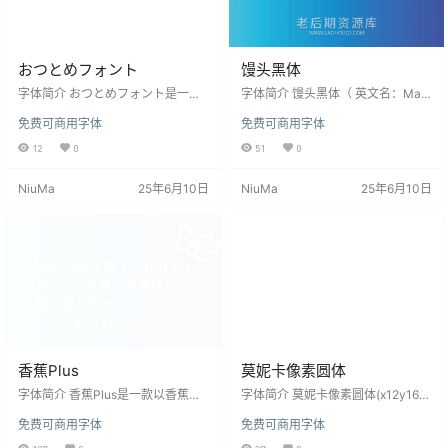
おつとめフォント
馒头黑体
字体简介 おつとめフォント是一款
字体简介 馒头黑体（ 英文名：Mant
以毛笔手写的文字为基础制作的日
ou Sans），是一款基于字型 德拉
免费可商用字体
免费可商用字体
语免费可商用字体。汉字收录了JIS
黑体/デラゴシック (Dela Gothic O
基本汉字（6355字）等约9000
ne) ，修改而成的台湾繁体中文补充
12
0
51
0
字。商用使用也是可以的。 对于现
版本的免费可商用字体。 由日本设
代人来说，书法并不是一种可读性
计师Artakana于2021年所开源的字
NiuMa
25年6月10日
NiuMa
25年6月10日
很强的字体。然而，诸如“寄色”和
体「デラゴシック（Dela Gothic O
“关帝流”等高度可见的字符经常用于
ne /德拉黑体）」，这是一款重量感
促销传单和贴纸。因此，该字体是
十足的无衬线字体。其扁平且厚重
根据书法字的实际使用情况，强调
的哥德式设计，不仅带给人一种坚
“高可视性”而设计的。 虽然字迹相
固稳定的感觉，更有强烈的视…
当独特，但它是一件超值的“礼物”，
可以免费用于商…
香蕉Plus
莫妮卡像素圆体
字体简介 香蕉Plus是一款以香蕉为
字体简介 莫妮卡像素圆体(x12y16px
灵感而创建的，更加简明现代化的
MaruMonica)是一款追求由像素形
免费可商用字体
免费可商用字体
免费可商用字体。新版本对汉字进
成的曲线美，兼具“柔和”和“严肃”的
行了视差调整和设计更改。字体整
免费可商用像素字体。 完整记录 JI