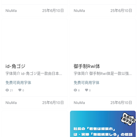
TypeFont的等宽类型和比例类型。
计既有粗线条的力度，又有宽敞的
可以使用的文字有半角、全角英文
柔和。强烈推荐在黑板和流行艺术
NiuMa
25年6月10日
NiuMa
25年6月10日
数字、片假名、假名、记号、第一
设计上书写。该字体包括谷歌拉丁
汉字+第二汉字40个。OpenTypeFo
核心，平假名，片假名，JIS 1级，2
nt和TrueTypeFont都可以使用的文
级和IBM扩展汉字(汉)字形。 “Yuei
字是一样的。 安装后在PS、AI、wo
Magic”是以2010年公开的字体“狸
rd等软件中若找不到该字体，可搜…
猫油性魔术”为基础新制作的笔字风
格的手写风日语字体。同时…
id-角ゴジ
御手制Rwi体
字体简介 id-角ゴジ是一款由日本设
字体简介 御手制Rwi体是一款以强
计师“井上デザイン”制作的免费可商
有力的笔划和缓慢的独特味道为特
免费可商用字体
免费可商用字体
用日文黑体字体。TrueTypeFont 和
征的免费可商用字体“手工Rwi字体”
OpenTypeFont 是公开的。id-角ゴ
（Otesei-Rwi-Font）。在免费许可
21
0
8
0
ジ包括半角字母数字字符、全角字
下提供的免费字体。M+ FONTS’ (M
母数字字符、半角假名、全角假
PLUS 1p) (http://mplus-fonts.osd
NiuMa
25年6月10日
NiuMa
25年6月10日
名、符号、全角假名、希腊字符、
n.jp/about2.html)该字体是在M+ F
西里尔字符、格线、包围、单位、
ONTS（M PLUS 1p）的字母形式
缩写和汉字。 安装后在PS、AI、wo
的基础上，使用独特的笔刷，一个
rd等软件中若找不到该字体，可搜索
字符一个字符地手工创作的…
名字「id-角ゴジ」，字体安装方法
与常见问题：点…