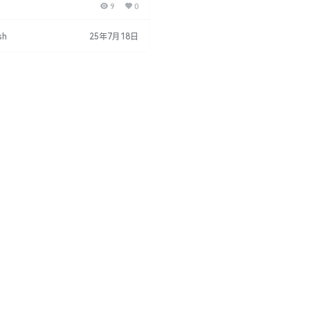
9
0
插件，用户可以创建美丽的背景、星云
支持传统格式和360/VR格式的视频
件的强大功能和广泛的兼容性，使其成
sh
25年7月18日
缺的工具。 3D Volumetric Frac
reate beautifu…