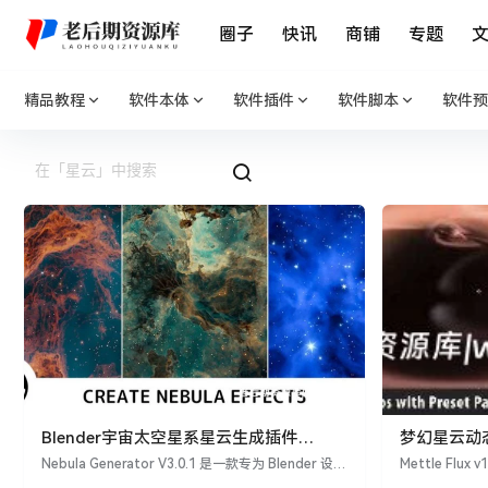
圈子
快讯
商铺
专题
精品教程
软件本体
软件插件
软件脚本
软件预
Blender宇宙太空星系星云生成插件
梦幻星云动态
Nebula Generator V3.0.1
Mettle Flux
Nebula Generator V3.0.1 是一款专为 Blender 设计
Mettle Flux 
的插件，帮助数字艺术家在 2D 或 3D 环境中创建可
miere Pr