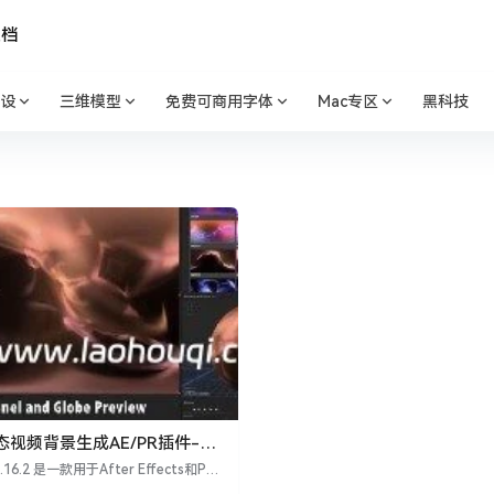
文档
设
三维模型
免费可商用字体
Mac专区
黑科技
视频背景生成AE/PR插件-
 v1.16.2 Win
v1.16.2 是一款用于After Effects和Pre
o的插件，专注于生成3D体积分形火焰效