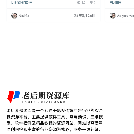
Blender插件
14
0
AE插件
配置的太空星云效果。该插件适用于概念艺术、游戏
果。通过这款
背景和动画制作，能够显著提升作品的视觉效果和创
以及科幻特效，
意表达。 功能特点 预设 Blender 文件：提供预设的
制作。这款插
NiuMa
25年8月26日
As you wi
Blender 文件和额外的示例文件。 3D版本控制面
为视频创作者不可或
板：通过控制面板管理所有参数，方便用户集中操
tal Flames. C
作。 自定义星云…
老后期资源库是一个专注于影视传媒广告行业的综合
性资源平台，主要提供软件工具、常用预设、三维模
型、软件插件及精品教程的资源网站。网站以高质量
原创内容和丰富的行业资源为核心，服务于设计师、