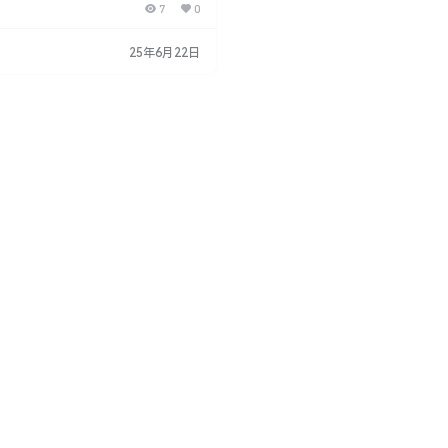
7
0
操作流程,让用户快速上手程序材质制
 Sanctus Library v2.7 Sanctus Li
ender的程序化材质预设插件,提供大量材
25年6月22日
er材质编辑工具。 Sanctus Library
含5…