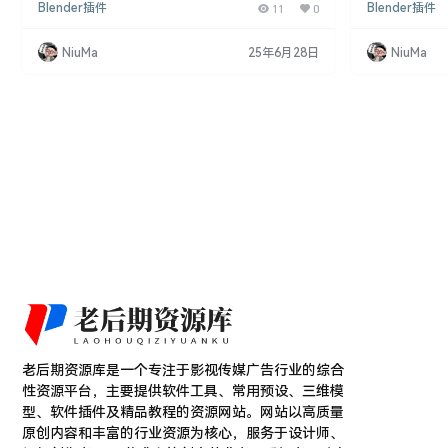
Blender插件
11
0
Blender插件
显得尤为重要。Sanctus Library v2.8为用户带来了
辑器工具以及
一个不断增长的程序化材质库，它允许用户在Blende
作。 Blender插件
r中以更直观的方式创造出丰富的材料效果。 插件特
brary是Bl
NiuMa
25年6月28日
NiuMa
性 1. 丰富的材质库： 随插件提供的材质库持续增
质预设,内置shad
长，为用户带来更多选择。 2. 高度自定义： 用户可
的主要功能 包
以通过Sha…
老后期资源库是一个专注于影视传媒广告行业的综合
性资源平台，主要提供软件工具、常用预设、三维模
型、软件插件及精品教程的资源网站。网站以高质量
原创内容和丰富的行业资源为核心，服务于设计师、