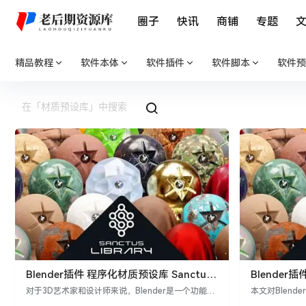
圈子
快讯
商铺
专题
精品教程
软件本体
软件插件
软件脚本
软件预
Blender插件 程序化材质预设库 Sanctus
Blender插件
Library v2.8 – Procedural Materials
设库
对于3D艺术家和设计师来说，Blender是一个功能强
本文对Blende
大的开源软件，而能够快速创建和修改材质的工具就
全面介绍,包括