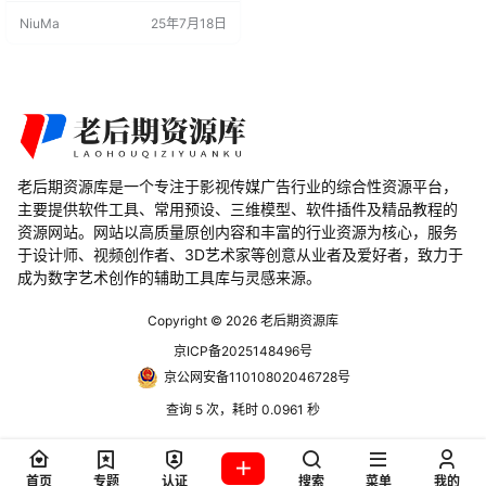
和工程师，也适用于任何需要精确
NiuMa
25年7月18日
标注和测量的 3D 艺术家和设计师。
主要特点 3D 视图预览：在 Blender
的 3D 视图中实时预览测量和标注效
果，确保设计的精确性和视觉效
果。 多种导出格式：支持将标注导
出为图像、矢…
老后期资源库是一个专注于影视传媒广告行业的综合性资源平台，
主要提供软件工具、常用预设、三维模型、软件插件及精品教程的
资源网站。网站以高质量原创内容和丰富的行业资源为核心，服务
于设计师、视频创作者、3D艺术家等创意从业者及爱好者，致力于
成为数字艺术创作的辅助工具库与灵感来源。
Copyright © 2026
老后期资源库
京ICP备2025148496号
京公网安备11010802046728号
查询 5 次，耗时 0.0961 秒
首页
专题
认证
搜索
菜单
我的