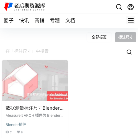
圈子
快讯
商铺
专题
文档
全部标签
标注尺寸
数据测量标注尺寸Blender插
件-MeasureIt ARCH V0.5.0
MeasureIt ARCH 插件为 Blender
用户提供了一套完整的测量和标注
Blender插件
工具，极大地提升了在 3D 设计和建
模过程中创建精确技术文档的能
7
0
力。这款插件不仅适合建筑设计师