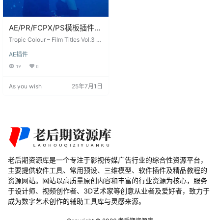
AE/PR/FCPX/PS模板插件
20组电影文字标题排版视觉
Tropic Colour – Film Titles Vol.3 是
设计 Tropic Colour – Film
一套包含20组电影文字标题排版视
AE插件
觉设计的AE/PR/FCPX/PS模板插
Titles Vol.3
件。这些标题设计坚固耐用，适用
19
0
于横屏和竖屏，可在After Effects C
C、Premiere Pro CC、Photosho
As you wish
25年7月1日
p、Final Cut Pro 10.6+等您选择的
编辑软件中无缝工作。每个模板都
是完全可编辑的，并使用免费字体
构建，…
老后期资源库是一个专注于影视传媒广告行业的综合性资源平台，
主要提供软件工具、常用预设、三维模型、软件插件及精品教程的
资源网站。网站以高质量原创内容和丰富的行业资源为核心，服务
于设计师、视频创作者、3D艺术家等创意从业者及爱好者，致力于
成为数字艺术创作的辅助工具库与灵感来源。