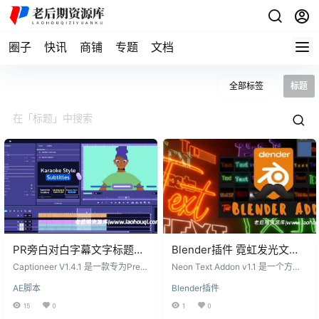
圈子
快讯
商铺
专题
文档
全部标签
标题
PR旁白对白字幕文字标题动
Blender插件 霓虹发光文字
画生成脚本 Captioneer
标题效果 Neon Text Addon
Captioneer V1.4.1 是一款专为Prem
Neon Text Addon v1.1 是一个方便
V1.4.1附使用教程
iere Pro设计的脚本，能够快速且轻
v1.1
易用的工具，用于在Blender中创建
AE脚本
Blender插件
松地创建动画字幕。用户可以在Pre
霓虹灯文字效果。该插件具有简单
miere Pro的文本面板中转录和编辑
的设置参数，使您能够快速创建霓
15
0
1
0
字幕，选择一个Captioneer预设，
虹灯文字，无论是用于您的Blender