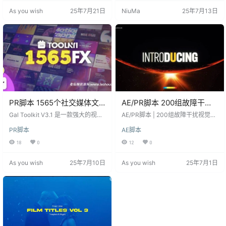
即可立即将字幕推送到时间轴上。
工作项目、赛博朋克科幻场景，还
As you wish
25年7月21日
NiuMa
25年7月13日
该脚本适用于希望在视频中添加高
是尝试制作出色动画，该插件都能
质量动画字幕的视频编辑师和内容
为您提供帮助。 主要特点： 简单易
创作者。 功能特点 快速创建动画字
用： Neon Text Addon v1.1 提供了
幕：在Premiere Pro的文本面板中
简单的设置参数，使用户能够轻松
转录和编辑字幕，快速生成动…
创建霓虹灯文字效果，节省时间和
精力…
PR脚本 1565个社交媒体文
AE/PR脚本 200组故障干扰
字标题排版视频转场叠加特
视觉效果及文字标题动画
Gal Toolkit V3.1 是一款强大的视频
AE/PR脚本 | 200组故障干扰视觉效
效调色分屏预设 Gal Toolkit
编辑工具，为用户提供了超过1565
Glitch Transitions & Titles
果及文字标题动画 Glitch Transition
PR脚本
AE脚本
种效果、过渡、标题、调色、分
s & Titles Glitch Transitions & Title
V3.1
屏、叠加和元素等预设，旨在增强
s 是一套强大的AE/PR脚本，提供了
18
0
12
0
视频编辑的效率和质量。无论您是
200组带有音效的独特预设，旨在增
制作竖屏/横屏社交媒体视频、网站
强你的编辑游戏，调整镜头之间的
As you wish
25年7月10日
As you wish
25年7月1日
视频、广告、音乐视频、婚礼、纪
剪辑，并为你的项目添加引人注目
录片、电视真人秀、戏剧还是体育
的文本动画。通过MYFX脚本调用预
赛事，Gal Toolkit V3.1 都能满足您
设，用户可以轻松实现可视化预
的需求。 主要特点： 丰富的预设内
览，并直接点…
容： Gal Toolkit V3.1 包含了多种
类…