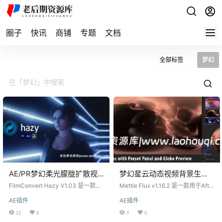
圈子
快讯
商铺
专题
文档
全部标签
梦幻
AE/PR梦幻柔光朦胧扩散视
梦幻星云动态视频背景生成
频特效插件 FilmConvert
AE/PR插件-Mettle Flux
FilmConvert Hazy V1.03 是一款专
Mettle Flux v1.16.2 是一款用于Afte
Hazy V1.03 Win
为After Effects和Premiere Pro设计
v1.16.2 Win
r Effects和Premiere Pro的插件，专
AE插件
AE插件
的插件，能够为视频添加梦幻般的
注于生成3D体积分形火焰效果。通
柔光、朦胧和扩散特效。通过该插
过这款插件，用户可以创建美丽的
22
0
9
0
件，用户可以轻松软化图像中的明
背景、星云以及科幻特效，支持传