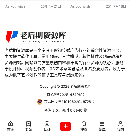
亮区域，平滑肤色不均，并为强光
统格式和360/VR格式的视频制作。
As you wish
25年7月21日
As you wish
25年7月18日
源添加柔和的光晕效果。这些功能
这款插件的强大功能和广泛的兼容
通过预设的滤镜实现，为视频带来
性，使其成为视频创作者不可或缺
电影般的质感和氛围。 功能特点 柔
的工具。 3D Volumetric Fractal Fl
化明亮区域：轻松软化图像中的明
ames. Create beautifu…
亮区域，提升画面的整体质感。 平
滑肤色不均：…
老后期资源库是一个专注于影视传媒广告行业的综合性资源平台，
主要提供软件工具、常用预设、三维模型、软件插件及精品教程的
资源网站。网站以高质量原创内容和丰富的行业资源为核心，服务
于设计师、视频创作者、3D艺术家等创意从业者及爱好者，致力于
成为数字艺术创作的辅助工具库与灵感来源。
Copyright © 2026
老后期资源库
京ICP备2025148496号
京公网安备11010802046728号
查询 5 次，耗时 0.0940 秒
首页
专题
认证
搜索
菜单
我的