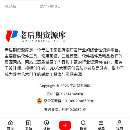
资产库，为Blender用户带来了前所
NiuMa
25年7月13日
未有的便利和创意空间。 Gscatter
插件以其直观易用的界面和强大的
功能，让用户能够轻松地将对象分
散到场景中。无论是树木、灌木
丛、草地还是岩石，只需通过简单
的操作，就能实现资产的快速分
布。而且，…
老后期资源库是一个专注于影视传媒广告行业的综合性资源平台，
主要提供软件工具、常用预设、三维模型、软件插件及精品教程的
资源网站。网站以高质量原创内容和丰富的行业资源为核心，服务
于设计师、视频创作者、3D艺术家等创意从业者及爱好者，致力于
成为数字艺术创作的辅助工具库与灵感来源。
Copyright © 2026
老后期资源库
京ICP备2025148496号
京公网安备11010802046728号
查询 5 次，耗时 0.0932 秒
首页
专题
认证
搜索
菜单
我的