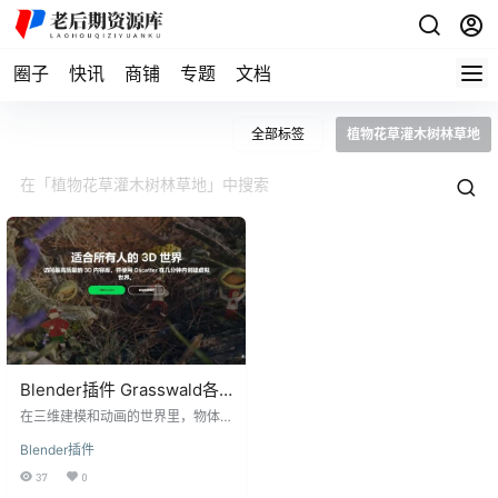
圈子
快讯
商铺
专题
文档
全部标签
植物花草灌木树林草地
Blender插件 Grasswald各
种植物花草灌木树林草地资
在三维建模和动画的世界里，物体
产对所有人免费
的分布和散射是构建真实场景不可
Blender插件
或缺的一环。今天要介绍的就是一
款名为Gscatter的Blender免费散射
37
0
插件，它以其强大的功能和丰富的