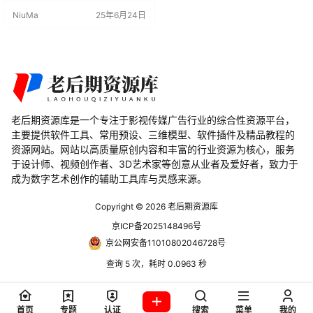
Smooth或自定义值的Subdivision
NiuMa
25年6月24日
修饰器。本文将为您详细介绍该插
件的功能和优势，以及它支持的Ble
nder版本，帮助您了解如何在模型
制作中提高工作效率。 Easy Smoot
hies v1…
老后期资源库是一个专注于影视传媒广告行业的综合性资源平台，
主要提供软件工具、常用预设、三维模型、软件插件及精品教程的
资源网站。网站以高质量原创内容和丰富的行业资源为核心，服务
于设计师、视频创作者、3D艺术家等创意从业者及爱好者，致力于
成为数字艺术创作的辅助工具库与灵感来源。
Copyright © 2026
老后期资源库
京ICP备2025148496号
京公网安备11010802046728号
查询 5 次，耗时 0.0963 秒
首页
专题
认证
搜索
菜单
我的