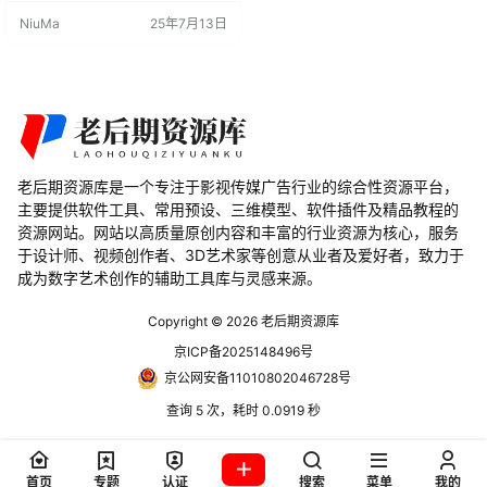
社区开发了一款名为Lighter的插
NiuMa
25年7月13日
件，旨在为用户提供最简单和最快
速的方法来获得优质的灯光设置。
本文将介绍Lighter插件的功能和优
势，以及如何在Blender版本4.1至3.
3中使用该插件。 功能与优势： Lig
hter插件的核心功能是提…
老后期资源库是一个专注于影视传媒广告行业的综合性资源平台，
主要提供软件工具、常用预设、三维模型、软件插件及精品教程的
资源网站。网站以高质量原创内容和丰富的行业资源为核心，服务
于设计师、视频创作者、3D艺术家等创意从业者及爱好者，致力于
成为数字艺术创作的辅助工具库与灵感来源。
Copyright © 2026
老后期资源库
京ICP备2025148496号
京公网安备11010802046728号
查询 5 次，耗时 0.0919 秒
首页
专题
认证
搜索
菜单
我的