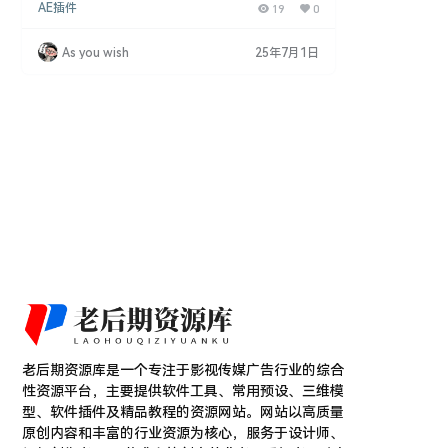
AE插件
19
0
插件。这些标题设计坚固耐用，适用于横屏和竖屏，
可在After Effects CC、Premiere Pro CC、Photo
shop、Final Cut Pro 10.6+等您选择的编辑软件中
As you wish
25年7月1日
无缝工作。每个模板都是完全可编辑的，并使用免费
字体构建，…
老后期资源库是一个专注于影视传媒广告行业的综合
性资源平台，主要提供软件工具、常用预设、三维模
型、软件插件及精品教程的资源网站。网站以高质量
原创内容和丰富的行业资源为核心，服务于设计师、