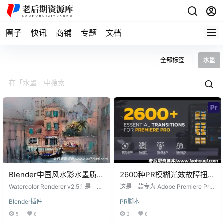
圈子
快讯
商铺
专题
文档
全部标签
水墨
Blender中国风水彩水墨质感
2600种PR模糊光效故障扭曲
艺术绘制渲染插件
水墨笔刷淡入淡出图形翻转
Watercolor Renderer v2.5.1 是一款
这是一款专为 Adobe Premiere Pro
Watercolor Renderer
专为 Blender 设计的实时水彩渲染
特效视差分割转场脚本预设
设计的强大脚本工具，包含 2600
Blender插件
PR脚本
插件，能够让艺术家直接控制水彩
种转场预设，涵盖模糊、光效、故
v2.5.1
风格的表现方式。该插件通过模拟
障、扭曲、水墨、笔刷、淡入淡
5
0
2
0
水彩绘画的质感和效果，帮助用户
出、图形翻转、视差分割等多种效