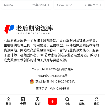
在 Blender 中轻松实现中国风水彩
果。这些预设能够帮助用户轻松实
NiuMa
25年8月14日
As you wish
25年7月21日
水墨的绘制和渲染，为 3D 场景带来
现引人入胜的镜头切换，即使是没
独特的艺术风格。 Blender特点 实
有经验的初学者也能快速让视频看
时水彩渲染：支持实时预览和调
起来专业且有趣。通过目标、运
整，艺术家可以直观地控制水彩风
动、颜色和效果控制器，用户可以
格的表现。 多种风格定制：提供丰
实现完全自定义的过渡效果，打造
富的…
独一无二的视觉风格。 功能特点 丰
富的转场预设…
老后期资源库是一个专注于影视传媒广告行业的综合性资源平台，
主要提供软件工具、常用预设、三维模型、软件插件及精品教程的
资源网站。网站以高质量原创内容和丰富的行业资源为核心，服务
于设计师、视频创作者、3D艺术家等创意从业者及爱好者，致力于
成为数字艺术创作的辅助工具库与灵感来源。
Copyright © 2026
老后期资源库
京ICP备2025148496号
京公网安备11010802046728号
查询 7 次，耗时 0.0985 秒
首页
专题
认证
搜索
菜单
我的