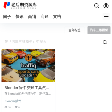
圈子
快讯
商铺
专题
文档
全部标签
汽车三维模型
Blender插件 交通工具汽车
三维模型绑定预设Car –
在Blender的创作过程中，制作真实
Traffiq Library – Rigged
的汽车模型是一项既困难又耗时的
Blender插件
任务。然而，现在有了解决方案 – C
Cars V1.7.1
ar – Traffiq Library – Rigged Cars
10
0
V1.7.1。这个Blender插件为设计师