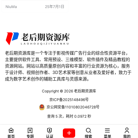
提供了一个丰富而实用的汽车图书
NiuMa
25年7月1日
馆，可以在不浪费时间的情况下，
快速制作真实感十足的汽车模型。
接下来，我们将深入了解这个插件
的特色和使用细节。 插件特色： 时
间效益： 不再需要从零开始创…
老后期资源库是一个专注于影视传媒广告行业的综合性资源平台，
主要提供软件工具、常用预设、三维模型、软件插件及精品教程的
资源网站。网站以高质量原创内容和丰富的行业资源为核心，服务
于设计师、视频创作者、3D艺术家等创意从业者及爱好者，致力于
成为数字艺术创作的辅助工具库与灵感来源。
Copyright © 2026
老后期资源库
京ICP备2025148496号
京公网安备11010802046728号
查询 5 次，耗时 0.0972 秒
首页
专题
认证
搜索
菜单
我的