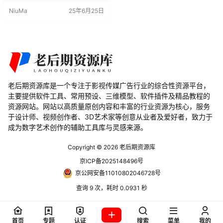
更高效地创建各种材质和纹理，从
NiuMa
25年6月25日
而提高了3D模型的质量和外观。本
文将详细介绍Mask Tools V2.0插件
的功能和优势，帮助您更好地了解
如何在Blender中优化材质和纹理的
创建过程。 Mask Tools V2.0…
老后期资源库是一个专注于影视传媒广告行业的综合性资源平台，
主要提供软件工具、常用预设、三维模型、软件插件及精品教程的
资源网站。网站以高质量原创内容和丰富的行业资源为核心，服务
于设计师、视频创作者、3D艺术家等创意从业者及爱好者，致力于
成为数字艺术创作的辅助工具库与灵感来源。
Copyright © 2026
老后期资源库
京ICP备2025148496号
京公网安备11010802046728号
查询 9 次，耗时 0.0931 秒
首页
专题
认证
搜索
菜单
我的