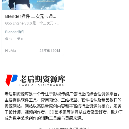
Blender插件 二次元卡通漫
画渲染引擎 Goo Engine
Goo Engine v3.6 是一个二次元卡通
v3.6
漫画渲染引擎的 Blender 插件。它
Blender插件
是一个基于 Blender 的自定义非真
实感绘制分支，被称为 “Goo Blend
12
0
er”。我们已经正式将 Goo Blender
的代码开源，并在 Patreon 上提供
NiuMa
25年6月20日
预编译版本供用户方便下载。 通过
使用 Goo Engine v3.6，你可以在 B
lender 中实现二次元卡通漫画风格
的渲染效果。该插件提供…
老后期资源库是一个专注于影视传媒广告行业的综合性资源平台，
主要提供软件工具、常用预设、三维模型、软件插件及精品教程的
资源网站。网站以高质量原创内容和丰富的行业资源为核心，服务
于设计师、视频创作者、3D艺术家等创意从业者及爱好者，致力于
成为数字艺术创作的辅助工具库与灵感来源。