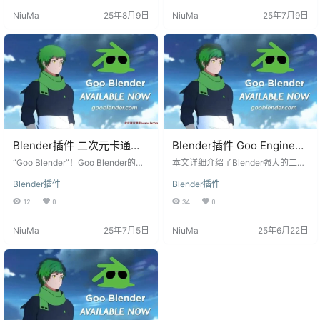
载和使用。 Blender插件特点： 定
次元风格的渲染效果，使3D场景更
NiuMa
25年8月9日
NiuMa
25年7月9日
制NPR分支：Goo Blender是Blend
加生动、有趣。 主要特点： 卡通风
er的定制非照片真实渲染（NPR）
格渲染： Goo Engine专注于实现卡
分支。 开源代码：插件代码开源，
通漫画风格的渲染效果，让用户能
允许社区参与开发和改进。 预编译
够轻松创建出栩栩如生的二次元角
构建：通过Pa…
色和场景。 开源代码： Goo Blende
r…
Blender插件 二次元卡通漫
Blender插件 Goo Engine
画渲染引擎 Goo Engine
V3.6.02专业三渲二次元卡通
“Goo Blender”！Goo Blender的代
本文详细介绍了Blender强大的二次
V4.0.01
码是开源的，而且我们的Patreon页
动漫风格渲染引擎
元卡通渲染插件Goo Engine的安装
Blender插件
Blender插件
面提供了预编译版本，方便用户轻
方法、主要功能及运用教程,让您快
松下载使用。 主要特性： 二次元卡
速掌握卡通渲染的技巧,打造动漫风
12
0
34
0
通漫画渲染引擎： Goo Engine V4.
格作品。 Blender插件 Goo Engine
0.01专注于提供优秀的二次元卡通
V3.6.02 Goo Engine是一款针对Ble
NiuMa
25年7月5日
NiuMa
25年6月22日
风格渲染，让您的场景和模型呈现
nder开发的二次元卡通非真实感渲
出生动而富有表现力的卡通效果。
染(NPR)引擎插件。它可以让Blend
定制NPR分支： Goo Blender是Ble
er实现漫画、插画、动画等卡通渲染
nder的非真实感渲染（NPR）分…
效果。 Goo Engine安装方法 打开B
l…