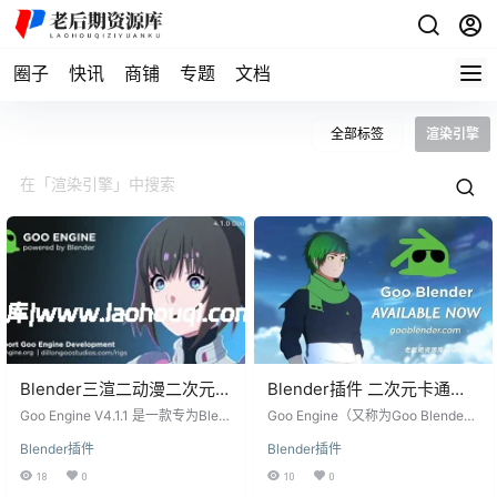
圈子
快讯
商铺
专题
文档
全部标签
渲染引擎
Blender三渲二动漫二次元卡
Blender插件 二次元卡通漫
通漫画渲染引擎Goo Engine
画渲染引擎 Goo Engine
Goo Engine V4.1.1 是一款专为Blen
Goo Engine（又称为Goo Blende
V4.1.1
der设计的卡通漫画渲染引擎插件，
V4.0.3
r）是一款专为Blender开发的二次元
Blender插件
Blender插件
被称为“Goo Blender”。这款插件的
卡通漫画渲染引擎。该插件旨在提
代码是开源的，并且通过Patreon提
供一种简单而有效的方式，让用户
18
0
10
0
供预编译的构建版本，方便用户下
能够在Blender中轻松地创建具有二