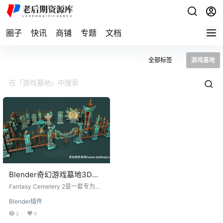
圈子
快讯
商铺
专题
文档
全部标签
游戏墓地
Blender奇幻游戏墓地3D模
型资产预设：Fantasy
Fantasy Cemetery 2是一套专为奇
Cemetery 2
幻游戏设计的3D模型资产预设包，
Blender插件
包含134个低多边形的奇幻风格3D
模型，适用于Blender。这套资产预
2
0
设包以其精细的4K贴图材质和多样