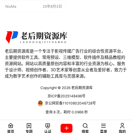
的模型设计，为游戏开发者提供了
NiuMa
25年8月3日
丰富的场景构建选项。 Blender资产
预设特点 模型数量丰富：包含134
个不同的3D模型。 游戏优化：专为
游戏设计的低多边形风格，确保性
能。 材质丰富：11种不同的材质，
支持额外的颜色…
老后期资源库是一个专注于影视传媒广告行业的综合性资源平台，
主要提供软件工具、常用预设、三维模型、软件插件及精品教程的
资源网站。网站以高质量原创内容和丰富的行业资源为核心，服务
于设计师、视频创作者、3D艺术家等创意从业者及爱好者，致力于
成为数字艺术创作的辅助工具库与灵感来源。
Copyright © 2026
老后期资源库
京ICP备2025148496号
京公网安备11010802046728号
查询 8 次，耗时 0.0966 秒
首页
专题
认证
搜索
菜单
我的