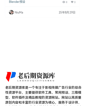
Blender预设
8
0
铰链模型。无论是机箱、原型、盒体、门窗还是可穿
戴设备，都能通过它快速获得精确贴合的铰链结构，
实现几何、配合与性能的全方位自定义。 核心功能
NiuMa
25年8月29日
全参数驱动：长宽高、轴径、叶片厚度、孔距等尺寸
实时可调，所见即所得。 一键生成：点击即可输出完
整铰链，附带螺纹、倒角、定位孔等细节。 场景预
设…
老后期资源库是一个专注于影视传媒广告行业的综合
性资源平台，主要提供软件工具、常用预设、三维模
型、软件插件及精品教程的资源网站。网站以高质量
原创内容和丰富的行业资源为核心，服务于设计师、