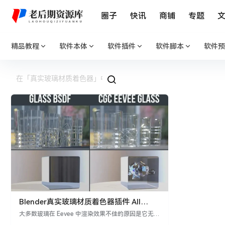
圈子
快讯
商铺
专题
精品教程
软件本体
软件插件
软件脚本
软件预
Blender真实玻璃材质着色器插件 All
Purpose Eevee Glass Shader V2
大多数玻璃在 Eevee 中渲染效果不佳的原因是它无法
处理多层折射。您只会看到正面，而其后面的任何其