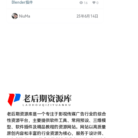
Blender插件
16
0
他折射物体都是不可见的。 CGC Eevee Glass 着色
器不能解决这个基本问题，但它通过让您更好地控制
对象的哪些部分是折射的或只是透明的，巧妙地 掩饰
NiuMa
25年6月14日
了它。结果是玻璃更加可信！ 使用 CGC Eevee Glas
s 着色器，您可以： 改变玻璃的颜色而不改变反射…
老后期资源库是一个专注于影视传媒广告行业的综合
性资源平台，主要提供软件工具、常用预设、三维模
型、软件插件及精品教程的资源网站。网站以高质量
原创内容和丰富的行业资源为核心，服务于设计师、