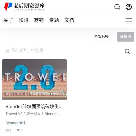
圈子
快讯
商铺
专题
文档
全部标签
砖墙面
Blender砖墙面建筑砖块生成
器插件Trowel V2.2 – The
Trowel V2.2 是一款专为Blender设
Ultimate Brick Wall
计的砖墙面生成器插件，被誉为终
Blender插件
极砖墙生成器。该插件内部拥有一
Generator
个先进的逻辑系统，由超过1500个
2
0
精心设计的节点构成。这一强大的