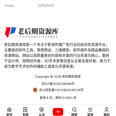
系统简化了砖墙创建的复杂工作，
NiuMa
25年8月6日
使用户能够轻松调整参数以满足需
求，从而更专注于创意。 Blender插
件特点： 高级逻辑系统：内置超过1
500个节点，提供强大的自定义能
力。 简化创建流程：减少创建砖墙
的工作量，用户只需调整参数即…
老后期资源库是一个专注于影视传媒广告行业的综合性资源平台，
主要提供软件工具、常用预设、三维模型、软件插件及精品教程的
资源网站。网站以高质量原创内容和丰富的行业资源为核心，服务
于设计师、视频创作者、3D艺术家等创意从业者及爱好者，致力于
成为数字艺术创作的辅助工具库与灵感来源。
Copyright © 2026
老后期资源库
京ICP备2025148496号
京公网安备11010802046728号
查询 8 次，耗时 0.0931 秒
首页
专题
认证
搜索
菜单
我的