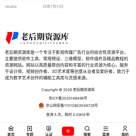
的好帮手。 blender插件的主要特点
NiuMa
25年7月11日
包括： 快速破坏效果： 通过简单点
击按钮，快速为模型添加破损、损
伤效果，使其看起来更加现实。 简
化工作流程： 不需要花费大量时间
手动制作损伤效果，OCD能够在短
时间内完成任务。 灵活性…
老后期资源库是一个专注于影视传媒广告行业的综合性资源平台，
主要提供软件工具、常用预设、三维模型、软件插件及精品教程的
资源网站。网站以高质量原创内容和丰富的行业资源为核心，服务
于设计师、视频创作者、3D艺术家等创意从业者及爱好者，致力于
成为数字艺术创作的辅助工具库与灵感来源。
Copyright © 2026
老后期资源库
京ICP备2025148496号
京公网安备11010802046728号
查询 5 次，耗时 0.0909 秒
首页
专题
认证
搜索
菜单
我的