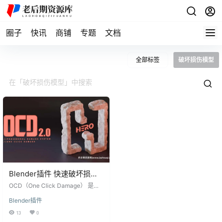
圈子
快讯
商铺
专题
文档
全部标签
破坏损伤模型
Blender插件 快速破坏损伤
模型做旧效果 OCD (One
OCD（One Click Damage） 是一
Click Damage) V2.0
个实用的插件，可用于处理单调的
Blender插件
平面表面和锋利的边缘。如果你想
让你的模型更具真实感，但又不想
13
0
花费数小时来完成 – OCD 将会是你