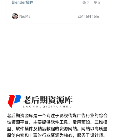
Blender插件
7
0
更新的 KIT OPS 插件。 DESIGN MAGIC 的核心是 2
00 多个精心设计的 KIT OPS 插入物的集合，允许您
直接在对象上拖放和建模。 它与 KIT OPS 2 PRO 配
NiuMa
25年6月15日
合使用，并利用所有新的捕捉功能，同时让您通过可
定制的收藏夹按钮立即访问您的 KPACKS。 …
老后期资源库是一个专注于影视传媒广告行业的综合
性资源平台，主要提供软件工具、常用预设、三维模
型、软件插件及精品教程的资源网站。网站以高质量
原创内容和丰富的行业资源为核心，服务于设计师、