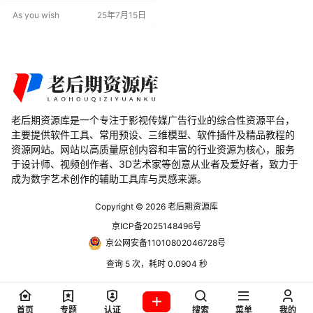
件，它能够让用户在改变音频速度
As you wish
25年7月15日
的同时不改变音调，从而简化了音
频编辑工作。 PR插件功能 速度与音
调独立控制：允许用户独立调整音
频的速度和音调，实现精确的音频
编辑。 一键操作：通过简单的操作
即可实现复杂的音…
老后期资源库是一个专注于影视传媒广告行业的综合性资源平台，
主要提供软件工具、常用预设、三维模型、软件插件及精品教程的
资源网站。网站以高质量原创内容和丰富的行业资源为核心，服务
于设计师、视频创作者、3D艺术家等创意从业者及爱好者，致力于
成为数字艺术创作的辅助工具库与灵感来源。
Copyright © 2026
老后期资源库
京ICP备2025148496号
京公网安备11010802046728号
查询 5 次，耗时 0.0904 秒
首页
专题
认证
搜索
菜单
我的