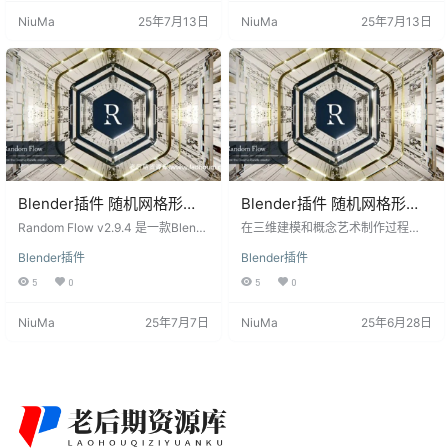
机散布和随机管等，使用户能够快
网格形状，并为您的项目增添更多
NiuMa
25年7月13日
NiuMa
25年7月13日
速创建出独特且有趣的形状和细
独特和精彩的细节。此插件支持Ble
节。本文将介绍Random Flow v3.0.
nder 4.0版本，确保您能够在最新的
1插件的特点和功能，以及它对Blen
Blender环境中充分发挥其功能。 随
der 4.0版本的支持。 Blender插件
机网格形状细节生成器 Random Flo
特点： 随机挤压： 可以从循环对象
w v3.0.0 是一款专为快速而简便…
中…
Blender插件 随机网格形状
Blender插件 随机网格形状
细节生成 Random Flow
细节生成 Random Flow
Random Flow v2.9.4 是一款Blend
在三维建模和概念艺术制作过程
v2.9.4
er插件，专为快速且轻松的硬表面原
v2.8.5
中，随机性往往能带来意想不到的
Blender插件
Blender插件
型设计和概念艺术而设计的随机网
创意与效果。Random Flow v2.8.5
格生成器。 插件特征 1. 随机挤压 从
是一款专为Blender软件设计的随机
5
0
5
0
循环对象中生成随机挤压，以便轻
网格形状细节生成插件，它允许设
松创建独特而有趣的形状和细节，
计师和艺术家快速原型化硬表面模
NiuMa
25年7月7日
NiuMa
25年6月28日
为您的模型增添创意。 2. 随机面板
型，并且轻松添加复杂的细节和形
通过此功能，您可以创建高度，并
状。 插件功能 1. 随机挤压： 该功能
可以随机化的面板细节或挤压，使
能够从循环对象中生成随机挤压，
您的模型更加细致和富有层次感。
为模型添加有趣且富有层次的形
3. 随机散布 在网格表面的点上随机
状。 2. 随机面板： 通过随机化高度
散布对象或集合对…
参数，插件…