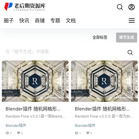
圈子
快讯
商铺
专题
文档
全部标签
细节生成
Blender插件 随机网格形状
Blender插件 随机网格形状
细节生成器 Random Flow
细节生成器 Random Flow
Random Flow v3.0.1是一款Blende
Random Flow v3.0.0 是一款为Ble
v3.0.1
r插件，旨在快速、轻松地生成硬表
v3.0.0
nder设计的强大插件，旨在为用户
Blender插件
Blender插件
面原型和概念艺术所需的随机网格
提供快速、简便的硬表面原型设计
形状和细节。该插件提供了多项功
和概念艺术的解决方案。通过其独
5
0
1
0
能，包括随机挤压、随机面板、随
特的功能，您可以轻松创建复杂的