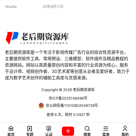
车辆，无论是添加还是移除系统，
NiuMa
25年8月11日
都能根据用户的需求进行定制。VRF
已经在实际生产中经过测试，解决
了许多车辆绑定中的问题，特别适
用于卡通风格的设计。该插件利用Bl
ender 2.9+至Blender 3.…
老后期资源库是一个专注于影视传媒广告行业的综合性资源平台，
主要提供软件工具、常用预设、三维模型、软件插件及精品教程的
资源网站。网站以高质量原创内容和丰富的行业资源为核心，服务
于设计师、视频创作者、3D艺术家等创意从业者及爱好者，致力于
成为数字艺术创作的辅助工具库与灵感来源。
Copyright © 2026
老后期资源库
京ICP备2025148496号
京公网安备11010802046728号
查询 6 次，耗时 0.0927 秒
首页
专题
认证
搜索
菜单
我的