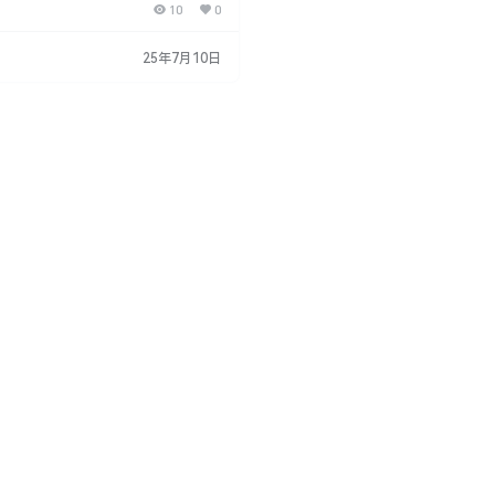
10
0
选择和控制物体的方式，就像在专业工
。通过X-Pose Picker，您可以比
更快速地创建布局并控制角色。该插件
25年7月10日
于设计、创意，并显著加快工作流程，
线。 主要功能特点： 通用工具： X-
er是一个跨平台的…