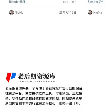
Blender插件
3
0
Blender插件
工具，它为绑定师和动画师提供了便利。本文将介绍
支持的软件内
X-Pose Picker V4.0的功能特点，支持的软件版本，
作室中使用的那样
以及如何利用该插件提升工作效率。 X-Pose Picker
以往更轻松、
NiuMa
25年7月15日
NiuMa
V4.0简介 X-Pose Picker被设计为一款通用的工具，
使您可以专注
可在Blender和其他支持的软件中使用。它可…
极大降低学习曲
Pose Pick
老后期资源库是一个专注于影视传媒广告行业的综合
性资源平台，主要提供软件工具、常用预设、三维模
型、软件插件及精品教程的资源网站。网站以高质量
原创内容和丰富的行业资源为核心，服务于设计师、