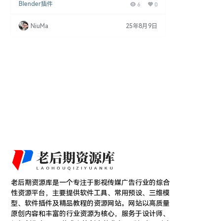
Blender插件
6
0
的绳结和管道。用户只需点击几下，即可生成难以手
工打结的绳结，如硬结、滑结、冰柱结等，同时也可
以从边缘多边形轻松创建管道和电缆. 插件特点： 丰
NiuMa
25年8月9日
富的绳结类型：提供多种绳结样式，包括硬结、滑
结、冰柱结等，满足不同场景的需求. 操作简便：通
过简单的点击操作，即可快速生成复杂的绳结和管
道，无需繁琐的手工…
老后期资源库是一个专注于影视传媒广告行业的综合
性资源平台，主要提供软件工具、常用预设、三维模
型、软件插件及精品教程的资源网站。网站以高质量
原创内容和丰富的行业资源为核心，服务于设计师、