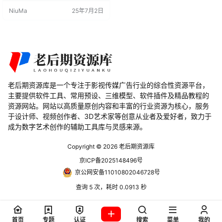
编辑、几何修复、布尔操作清理
NiuMa
25年7月2日
等，为用户提供了更灵活、高效的
网格建模体验。 主要特性： 圆角和
倒角： 将倒角转换为圆角或倒角，
并灵活调整其宽度。 冲洗和鱼
片： 创建可变的冲洗和鱼片效果，
增加模型细节。 斜角编辑： 实际编
辑和修复现有的…
老后期资源库是一个专注于影视传媒广告行业的综合性资源平台，
主要提供软件工具、常用预设、三维模型、软件插件及精品教程的
资源网站。网站以高质量原创内容和丰富的行业资源为核心，服务
于设计师、视频创作者、3D艺术家等创意从业者及爱好者，致力于
成为数字艺术创作的辅助工具库与灵感来源。
Copyright © 2026
老后期资源库
京ICP备2025148496号
京公网安备11010802046728号
查询 5 次，耗时 0.0913 秒
首页
专题
认证
搜索
菜单
我的