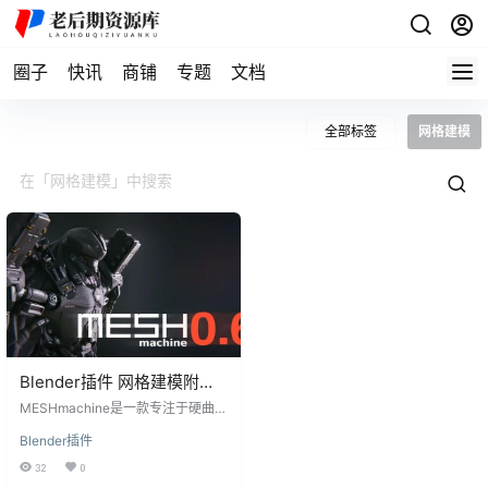
圈子
快讯
商铺
专题
文档
全部标签
网格建模
Blender插件 网格建模附加
程序 MESHmachine v0.14.1
MESHmachine是一款专注于硬曲面
工作的Blender插件，特别适用于在
Blender插件
没有细分曲面的情况下进行网格建
模。该插件提供了一系列强大的工
32
0
具，包括倒角、圆角、冲洗、斜角