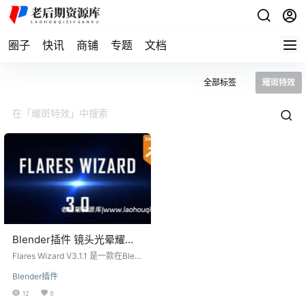
圈子
快讯
商铺
专题
文档
全部标签
耀斑特效
Blender插件 镜头光晕耀斑
特效 Flares Wizard V3.1.1
Flares Wizard V3.1.1 是一款在Blen
der中创建逼真镜头光晕的功能强大
Blender插件
插件，支持Cycles和Eevee渲染引
擎。灵感源自After Effects中著名的
12
0
Optical Flares插件，Flares Wizard