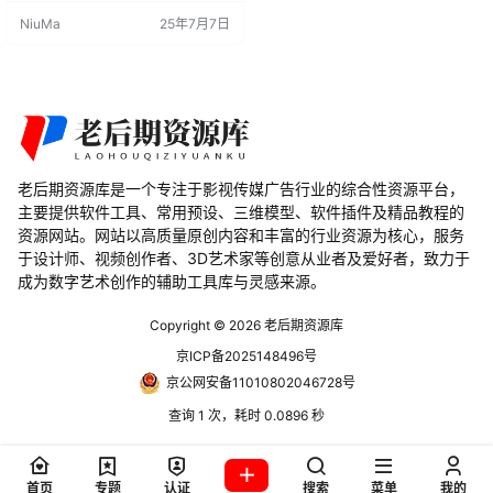
为Blender用户提供了精心设计的镜
NiuMa
25年7月7日
头耀斑解决方案，旨在实现快速、
轻松的操作。 插件特性 1. 实时设计
Flares Wizard允许用户在3D视口中
实时添加…
老后期资源库是一个专注于影视传媒广告行业的综合性资源平台，
主要提供软件工具、常用预设、三维模型、软件插件及精品教程的
资源网站。网站以高质量原创内容和丰富的行业资源为核心，服务
于设计师、视频创作者、3D艺术家等创意从业者及爱好者，致力于
成为数字艺术创作的辅助工具库与灵感来源。
Copyright © 2026
老后期资源库
京ICP备2025148496号
京公网安备11010802046728号
查询 1 次，耗时 0.0896 秒
首页
专题
认证
搜索
菜单
我的