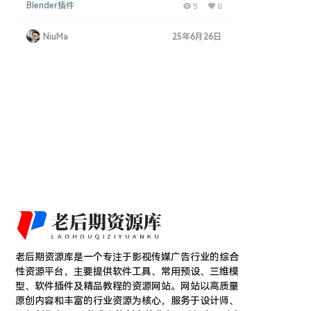
Blender插件
5
0
质、纹理、渲染效果等各个方面。然而，对于复杂的
节点网络，管理和编辑节点可能会变得繁琐。今天，
我们将介绍Blender插件Noodler v1.0，这是一款为
NiuMa
25年6月26日
节点魔法师们设计的实用插件，特别支持Blender 2.9
3。 主要功能： 节点框选： Noodler v1.0引入了节
点框选功能，使您能够轻松地…
老后期资源库是一个专注于影视传媒广告行业的综合
性资源平台，主要提供软件工具、常用预设、三维模
型、软件插件及精品教程的资源网站。网站以高质量
原创内容和丰富的行业资源为核心，服务于设计师、