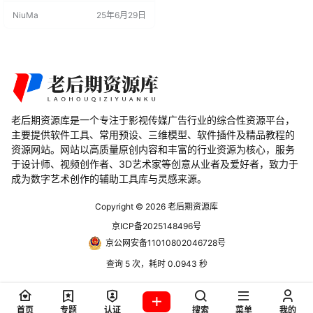
点，确保您的工作流程更加高效。
NiuMa
25年6月29日
本文将介绍这一插件的特点和注意
事项。 插件特点： 节点预览缩略
图： 对于每个节点，Node Preview
会呈现出可视化的预览缩略图。这
有助于您更直观地了解每个节点的
效果。 自动更新…
老后期资源库是一个专注于影视传媒广告行业的综合性资源平台，
主要提供软件工具、常用预设、三维模型、软件插件及精品教程的
资源网站。网站以高质量原创内容和丰富的行业资源为核心，服务
于设计师、视频创作者、3D艺术家等创意从业者及爱好者，致力于
成为数字艺术创作的辅助工具库与灵感来源。
Copyright © 2026
老后期资源库
京ICP备2025148496号
京公网安备11010802046728号
查询 5 次，耗时 0.0943 秒
首页
专题
认证
搜索
菜单
我的