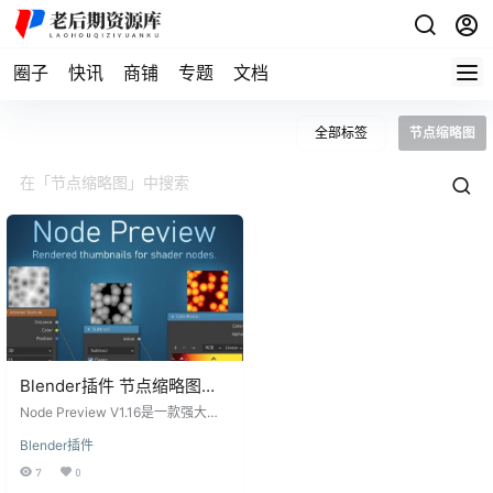
圈子
快讯
商铺
专题
文档
全部标签
节点缩略图
Blender插件 节点缩略图可
视化预览 Node Preview
Node Preview V1.16是一款强大的B
V1.16
lender插件，它为Cycles渲染引擎
Blender插件
的Shader节点提供了可视化的缩略
图预览功能。不仅如此，该插件还
7
0
在编辑时自动更新所有受影响的节